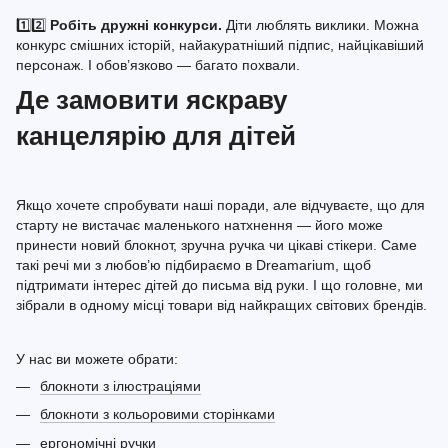
1️⃣2️⃣
Робіть дружні конкурси.
Діти люблять виклики. Можна
конкурс смішних історій, найакуратніший підпис, найцікавіший
персонаж. І обов’язково — багато похвали.
Де замовити яскраву
канцелярію для дітей
Якщо хочете спробувати наші поради, але відчуваєте, що для
старту не вистачає маленького натхнення — його може
принести новий блокнот, зручна ручка чи цікаві стікери. Саме
такі речі ми з любов’ю підбираємо в Dreamarium, щоб
підтримати інтерес дітей до письма від руки. І що головне, ми
зібрали в одному місці товари від найкращих світових брендів.
У нас ви можете обрати:
блокноти з ілюстраціями
блокноти з кольоровими сторінками
ергономічні ручки