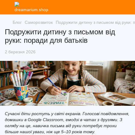
Блог
Саморозвиток
Подружити дитину з письмом від руки: 
Подружити дитину з письмом від
руки: поради для батьків
2 березня 2026
Сучасні діти ростуть у світі екранів. Голосові повідомлення,
домашки в Google Classroom, емодзі в чатах з друзями. З
огляду на це, навичка письма від руки потребує трохи
більше нашої уваги, ніж ще 5–10 років тому.