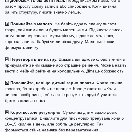
2️⃣
Допоможіть скласти план.
Перед письмом намалюйте
разом просту схему записів або список ідей. Коли дитина
бачить структуру, писати значно легше.
3️⃣
Починайте з малого.
Не беріть одразу планку писати
твори, хай якими вони будуть маленькими. Підійдуть: список
покупок чи персонажів мультфільму, підпис до малюнка,
коротка записка бабусі чи листівка другу. Маленькі кроки
формують звичку.
4️⃣
Перетворіть це на гру.
Візьміть випадкове слово з книги й
придумайте з ним смішне або страшне речення. Можна навіть
вести сімейний рейтинг на холодильнику. Діти це обожнюють.
5️⃣
Пояснюйте, навіщо дитині гарно писати.
Фраза «пиши
красиво, бо так треба» не працює. Краще сказати: «Коли
пишеш розбірливо, тебе легше розуміють друзі й учителі».
Дітям важлива логіка.
6️⃣
Коротко, але регулярно.
Сучасним дітям важко довго
концентруватися. Виділяйте для письмових тренувань хоча б
10–15 хвилин в день, але робіть це регулярно. Так
формується стійка навичка без перевантаження.