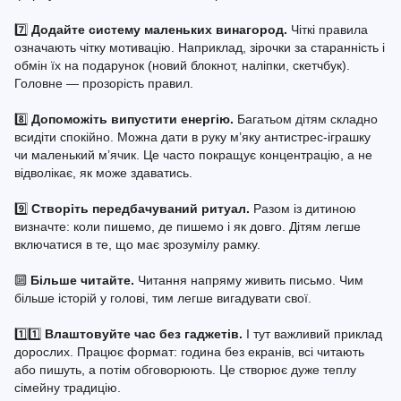
7️⃣
Додайте систему маленьких винагород.
Чіткі правила
означають чітку мотивацію. Наприклад, зірочки за старанність і
обмін їх на подарунок (новий блокнот, наліпки, скетчбук).
Головне — прозорість правил.
8️⃣
Допоможіть випустити енергію.
Багатьом дітям складно
всидіти спокійно. Можна дати в руку м’яку антистрес-іграшку
чи маленький м’ячик. Це часто покращує концентрацію, а не
відволікає, як може здаватись.
9️⃣
Створіть передбачуваний ритуал.
Разом із дитиною
визначте: коли пишемо, де пишемо і як довго. Дітям легше
включатися в те, що має зрозумілу рамку.
🔟
Більше читайте.
Читання напряму живить письмо. Чим
більше історій у голові, тим легше вигадувати свої.
1️⃣1️⃣
Влаштовуйте час без гаджетів.
І тут важливий приклад
дорослих. Працює формат: година без екранів, всі читають
або пишуть, а потім обговорюють. Це створює дуже теплу
сімейну традицію.