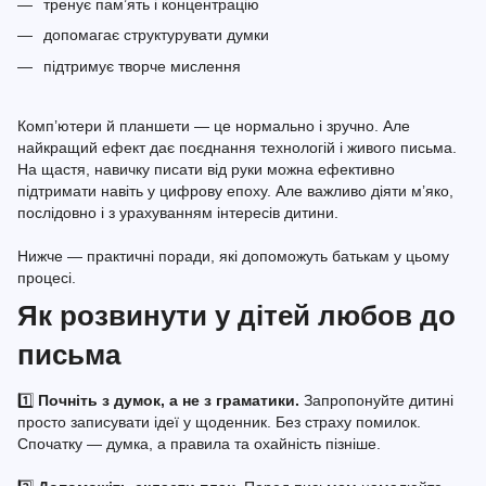
тренує пам’ять і концентрацію
допомагає структурувати думки
підтримує творче мислення
Комп’ютери й планшети — це нормально і зручно. Але
найкращий ефект дає поєднання технологій і живого письма.
На щастя, навичку писати від руки можна ефективно
підтримати навіть у цифрову епоху. Але важливо діяти м’яко,
послідовно і з урахуванням інтересів дитини.
Нижче — практичні поради, які допоможуть батькам у цьому
процесі.
Як розвинути у дітей любов до
письма
1️⃣
Почніть з думок, а не з граматики.
Запропонуйте дитині
просто записувати ідеї у щоденник. Без страху помилок.
Спочатку — думка, а правила та охайність пізніше.