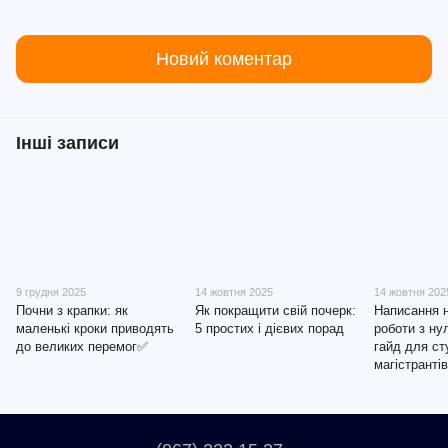
Новий коментар
Інші записи
9 грудня 2025
14 жовтня 2025
14 жовтня 202
Почни з крапки: як
Як покращити свій почерк:
Написання 
маленькі кроки приводять
5 простих і дієвих порад
роботи з ну
до великих перемог✅
гайд для ст
магістрантів