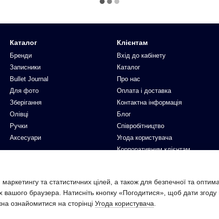
Каталог
Клієнтам
Бренди
Вхід до кабінету
Записники
Каталог
Bullet Journal
Про нас
Для фото
Оплата і доставка
Зберігання
Контактна інформація
Олівці
Блог
Ручки
Співробітництво
Аксесуари
Угода користувача
Корпоративним клієнтам
Ми в соцмережах
 маркетингу та статистичних цілей, а також для безпечної та оптим
х вашого браузера. Натисніть кнопку «Погодитися», щоб дати згоду
жна ознайомитися на сторінці
Угода користувача
.