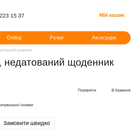
 223 15 37
Мій кошик
Олівці
Ручки
Аксесуари
едатований щоденник
e, недатований щоденник
Порівняти
В бажання
ичувальної знижки
Замовити швидко