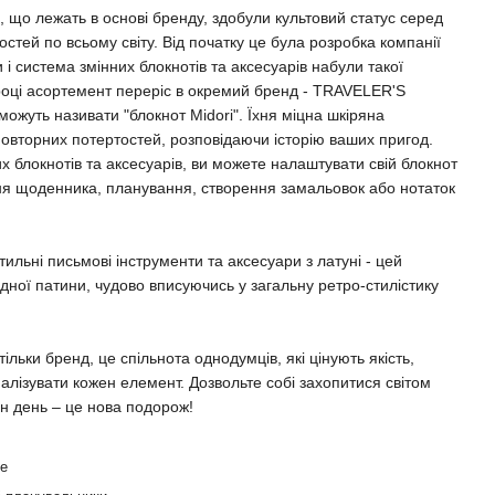
що лежать в основі бренду, здобули культовий статус серед
остей по всьому світу. Від початку це була розробка компанії
и і система змінних блокнотів та аксесуарів набули такої
5 році асортемент переріс в окремий бренд - TRAVELER'S
ожуть називати "блокнот Midori". Їхня міцна шкіряна
овторних потертостей, розповідаючи історію ваших пригод.
 блокнотів та аксесуарів, ви можете налаштувати свій блокнот
ння щоденника, планування, створення замальовок або нотаток
тильні письмові інструменти та аксесуари з латуні - цей
дної патини, чудово вписуючись у загальну ретро-стилістику
ьки бренд, це спільнота однодумців, які цінують якість,
алізувати кожен елемент. Дозвольте собі захопитися світом
 день – це нова подорож!
ze