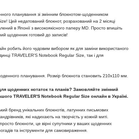
нного планування зі змінним блокнотом-щоденником
ze! Цей недатований блокнот, розрахований на 2 місяці
влений в Японії з високоякісного паперу MD. Просто впишіть
ний щоденник готовий до записів!
айн робить його чудовим вибором як для заміни використаного
динці TRAVELER'S Notebook Regular Size, так і для
щоденного планування. Розмір блокнота становить 210x110 мм.
для щоденних нотаток та планів? Замовляйте змінний
шого TRAVELER'S Notebook Regular Size онлайн в Україні.
й бренд унікальних блокнотів, латунних письмових
андрівників, які надихають на творчість у кожній миті.
осто блокноти, це вірні супутники у ваших щоденних
погадів та інструменти для самовираження.