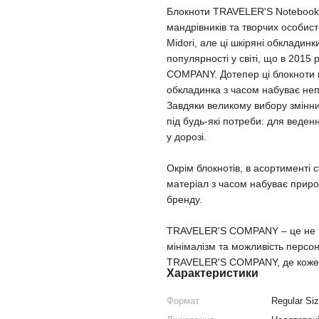
Блокноти TRAVELER'S Notebook, 
мандрівників та творчих особист
Midori, але ці шкіряні обкладинк
популярності у світі, що в 201
COMPANY. Дотепер ці блокноти м
обкладинка з часом набуває неп
Завдяки великому вибору змінних
під будь-які потреби: для веде
у дорозі.
Окрім блокнотів, в асортименті с
матеріал з часом набуває приро
бренду.
TRAVELER'S COMPANY – це не тіл
мінімалізм та можливість персон
TRAVELER'S COMPANY, де кожен
Характеристики
Формат
Regular Si