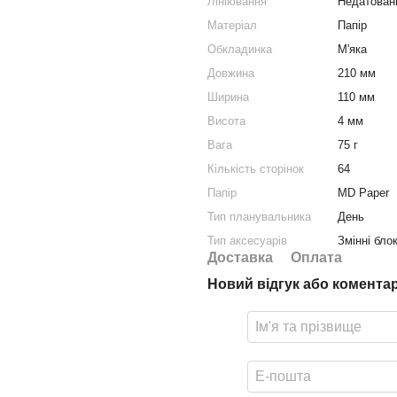
Лініювання
Недатован
Матеріал
Папір
Обкладинка
М'яка
Довжина
210 мм
Ширина
110 мм
Висота
4 мм
Вага
75 г
Кількість сторінок
64
Папір
MD Paper
Тип планувальника
День
Тип аксесуарів
Змінні бло
Доставка
Оплата
Новий відгук або комента