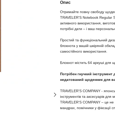
Опис
Отримайте повну свободу щоде
TRAVELER'S Notebook Regular Si
активного використання, вигото
потрібні дати – і ваш персональ
Простий та функціональний диз
блокнота у вашій шкіряній обкла
самостійного використання.
Блокнот містить 64 аркуші для 
Потрібен гнучкий інструмент 
недатований щоденник для ва
TRAVELER'S COMPANY - японськи
інструментів та аксесуарів для м
TRAVELER'S COMPANY – це не пр
мандрах, помічники у фіксації с