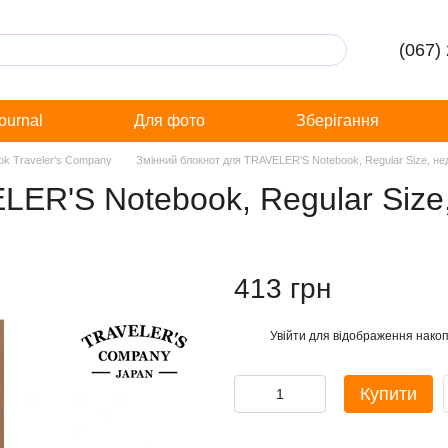
(067)
Journal
Для фото
Зберігання
ook Traveler's Company
Змінний блокнот для TRAVELER'S Notebook, Regular Size, н
LER'S Notebook, Regular Siz
413 грн
Увійти
для відображення накоп
%
Купити