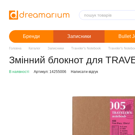
Перейти до основного контенту
Бренди
Записники
Bullet 
Головна
Каталог
Записники
Traveler's Notebook
Traveler's Noteb
Змінний блокнот для TRAVE
В наявності
Артикул: 14255006
Написати відгук