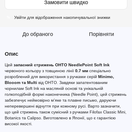
Замовити швидко
Увійти
для відображення накопичувальної знижки
%
До обраного
Порівняти
Опис
Цей
запасний стрижень OHTO NeedlePoint Soft Ink
червоного кольору з товщиною лінії
0.7 мм
спеціально
розроблений для використання з ручками серій
Minimo,
Blooom та Multi
від OHTO. Завдяки запатентованим
чорнилам Soft Ink на масляній основі та унікальній
голкоподібній формі наконечника (Needle Point), цей стрижень
забезпечує неймовірно м'яке та плавне письмо, даруючи
неперевершені відчуття при кожному русі. Варто зазначити,
що цей стрижень також сумісний з ручками Filofax Classic Mini,
Botanics та Calipso. Виготовлено в Японії, що є гарантією
високої якості.