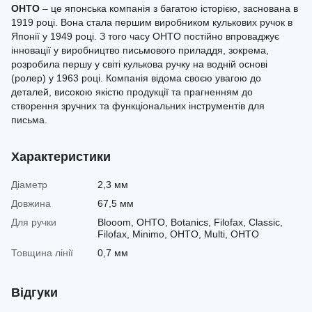
OHTO
– це японська компанія з багатою історією, заснована в
1919 році. Вона стала першим виробником кулькових ручок в
Японії у 1949 році. З того часу OHTO постійно впроваджує
інновації у виробництво письмового приладдя, зокрема,
розробила першу у світі кулькова ручку на водній основі
(ролер) у 1963 році. Компанія відома своєю увагою до
деталей, високою якістю продукції та прагненням до
створення зручних та функціональних інструментів для
письма.
Характеристики
Діаметр
2,3 мм
Довжина
67,5 мм
Для ручки
Blooom, OHTO, Botanics, Filofax, Classic,
Filofax, Minimo, OHTO, Multi, OHTO
Товщина лінії
0,7 мм
Відгуки