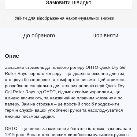
Замовити швидко
Увійти
для відображення накопичувальної знижки
%
До обраного
Порівняти
Опис
Запасний стрижень до гелевого ролеру OHTO Quick Dry Gel
Roller Rays чорного кольору – це ідеальне рішення для тих,
хто цінує безперервне та комфортне письмо. Цей стрижень
розроблено спеціально для гелевих ролерів серії Quick Dry
Gel Roller Rays від OHTO, відомих своїми чорнилами, що
швидко висихають, та надзвичайно плавним ковзанням по
паперу. Заміна стрижня – це простий спосіб продовжити
термін служби вашої улюбленої ручки та насолоджуватися
якісним письмом щодня.
OHTO – це японська компанія з багатою історією, заснована в
1919 році. Вона стала першим виробником кулькових ручок в