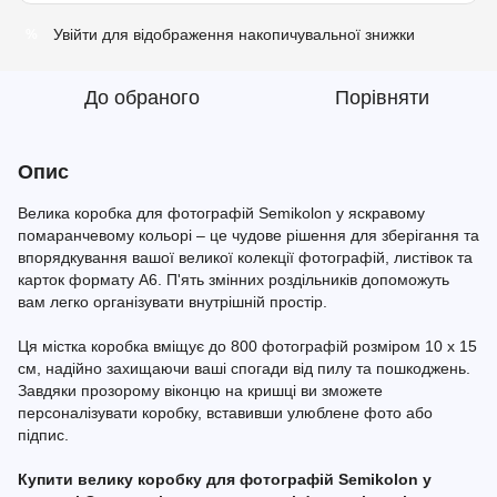
Увійти
для відображення накопичувальної знижки
%
До обраного
Порівняти
Опис
Велика коробка для фотографій Semikolon у яскравому
помаранчевому кольорі – це чудове рішення для зберігання та
впорядкування вашої великої колекції фотографій, листівок та
карток формату A6. П'ять змінних роздільників допоможуть
вам легко організувати внутрішній простір.
Ця містка коробка вміщує до 800 фотографій розміром 10 x 15
см, надійно захищаючи ваші спогади від пилу та пошкоджень.
Завдяки прозорому віконцю на кришці ви зможете
персоналізувати коробку, вставивши улюблене фото або
підпис.
Купити велику коробку для фотографій Semikolon у