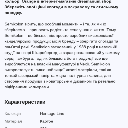
кольорі Orange в інтернет-магазині dreamarium.shop.
Збережіть свої цінні спогади в яскравому та стильному
порядку.
Semikolon вірить, що особливі моменти – і те, як ми їх
зберігаємо – приносять радість та сенс у наше життя. Тому
Semikolon – це більше, ніж просто виробник високоякісної
канцелярської продукції; місія бренду – зберігати спогади та
пам'ятні речі. Semikolon заснований у 1988 році в невеликій
студії на озері Штарнбергер, а зараз розташований у самому
серці Гамбурга, тоді як більшість його продукції все ще
виробляється на власній мануфактурі в Чехії. Semikolon
використовують лише найвищої якості матеріали, такі як
тонкий шведський папір та міцна палітурна тканина, для
створення продукції з новаторським дизайном та ретельно
підібраними кольорами.
Характеристики
Колекція
Heritage Line
Матеріал
Картон