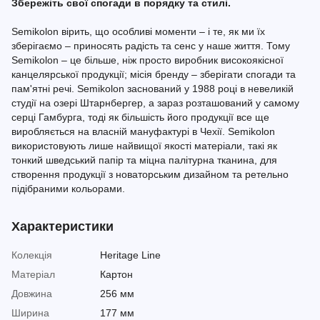
Збережіть свої спогади в порядку та стилі.
Semikolon вірить, що особливі моменти – і те, як ми їх
зберігаємо – приносять радість та сенс у наше життя. Тому
Semikolon – це більше, ніж просто виробник високоякісної
канцелярської продукції; місія бренду – зберігати спогади та
пам'ятні речі. Semikolon заснований у 1988 році в невеликій
студії на озері Штарнбергер, а зараз розташований у самому
серці Гамбурга, тоді як більшість його продукції все ще
виробляється на власній мануфактурі в Чехії. Semikolon
використовують лише найвищої якості матеріали, такі як
тонкий шведський папір та міцна палітурна тканина, для
створення продукції з новаторським дизайном та ретельно
підібраними кольорами.
Характеристики
Колекція
Heritage Line
Матеріал
Картон
Довжина
256 мм
Ширина
177 мм