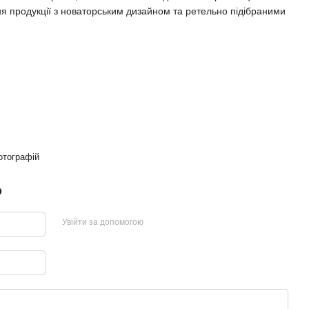
ня продукції з новаторським дизайном та ретельно підібраними
отографій
р
Увійти за допомогою