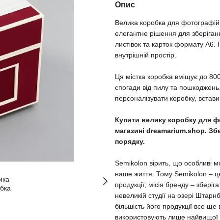
Опис
Велика коробка для фотографій
елегантне рішення для зберіган
листівок та карток формату A6. 
внутрішній простір.
Ця містка коробка вміщує до 80
спогади від пилу та пошкоджень
персоналізувати коробку, встав
Купити велику коробку для фо
магазині dreamarium.shop. Зб
порядку.
Semikolon вірить, що особливі мо
наше життя. Тому Semikolon – це
продукції; місія бренду – зберіг
невеликій студії на озері Штарн
більшість його продукції все ще
використовують лише найвищої як