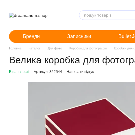
Перейти до основного контенту
Бренди
Записники
Bullet 
Головна
Каталог
Для фото
Коробки для фотографій
Коробки для 
Велика коробка для фотогр
В наявності
Артикул: 352544
Написати відгук