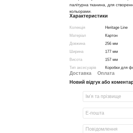
палітурна тканина, для створен
кольорами.
Характеристики
Колекція
Heritage Line
Матеріал
Картон
Довжина
256 мм
Ширина
177 мм
Висота
157 мм
Тип аксесуарів
Коробки для ф
Доставка
Оплата
Новий відгук або комента