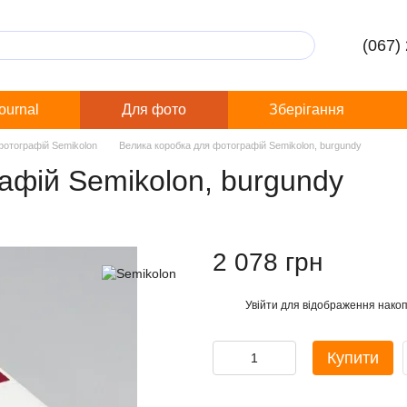
(067)
Journal
Для фото
Зберігання
фотографій Semikolon
Велика коробка для фотографій Semikolon, burgundy
афій Semikolon, burgundy
2 078 грн
Увійти
для відображення накоп
%
Купити