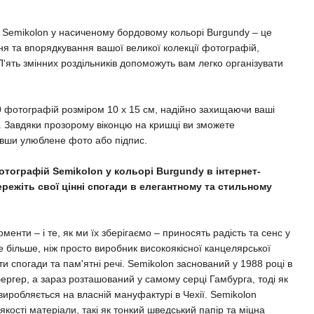
 Semikolon у насиченому бордовому кольорі Burgundy – це
ня та впорядкування вашої великої колекції фотографій,
П'ять змінних роздільників допоможуть вам легко організувати
0 фотографій розміром 10 x 15 см, надійно захищаючи ваші
. Завдяки прозорому віконцю на кришці ви зможете
ивши улюблене фото або підпис.
тографій Semikolon у кольорі Burgundy в інтернет-
ережіть свої цінні спогади в елегантному та стильному
менти – і те, як ми їх зберігаємо – приносять радість та сенс у
 більше, ніж просто виробник високоякісної канцелярської
ати спогади та пам'ятні речі. Semikolon заснований у 1988 році в
бергер, а зараз розташований у самому серці Гамбурга, тоді як
 виробляється на власній мануфактурі в Чехії. Semikolon
ості матеріали, такі як тонкий шведський папір та міцна