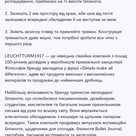
розташування, приблизно на ⅓ висоти блокнота.
2. Залишіть 2 мм простору від краю, аби шов від петлі
залишився всередині обкладинки й не виступав за межі.
3. Зніміть захисну плівку та приклейте тримач. Конструкція
тримається дуже міцно, тож потрібно зробити все чітко з
першого разу.
LEUCHTTURM1917 — це німецька сімейна компанія з понад
100-річним досвідом у виробництві преміальної канцелярії.
Філософія бренду закладена у фразі «Details make all
difference», адже всі продукти виконані з високоякісних
матеріалів та продумані до найменших дрібниць.
Найбільшу впізнаваність бренду принесли легендарні
блокноти, що полюбилися письменникам, дизайнерам,
студентам, мислителям та багатьом іншим прихильникам
письма від руки по всьому світу. Вони вирізняються
елегантною обкладинкою з екошкіри та щільним папером
всередині. Також компанія продовжує випускати мотиваційні
блокноти, щоденники для спогадів, блокноти Bullet Journal,
скетчбуки, письмові інструменти та аксесуари.