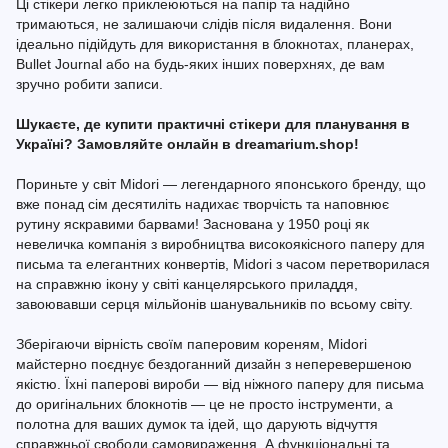
Ці стікери легко приклеюються на папір та надійно
тримаються, не залишаючи слідів після видалення. Вони
ідеально підійдуть для використання в блокнотах, планерах,
Bullet Journal або на будь-яких інших поверхнях, де вам
зручно робити записи.
Шукаєте, де купити практичні стікери для планування в
Україні? Замовляйте онлайн в dreamarium.shop!
Пориньте у світ Midori — легендарного японського бренду, що
вже понад сім десятиліть надихає творчість та наповнює
рутину яскравими барвами! Заснована у 1950 році як
невеличка компанія з виробництва високоякісного паперу для
письма та елегантних конвертів, Midori з часом перетворилася
на справжню ікону у світі канцелярського приладдя,
завоювавши серця мільйонів шанувальників по всьому світу.
Зберігаючи вірність своїм паперовим кореням, Midori
майстерно поєднує бездоганний дизайн з неперевершеною
якістю. Їхні паперові вироби — від ніжного паперу для письма
до оригінальних блокнотів — це не просто інструменти, а
полотна для ваших думок та ідей, що дарують відчуття
справжньої свободи самовираження. А функціональні та