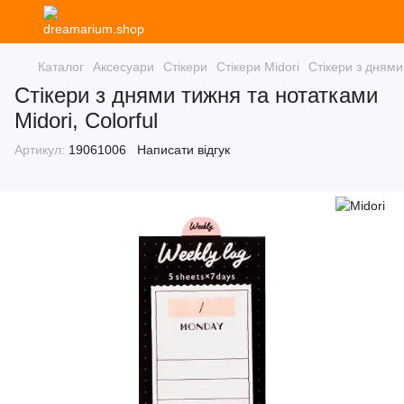
Каталог
Аксесуари
Стікери
Стікери Midori
Стікери з днями
Стікери з днями тижня та нотатками
Midori, Colorful
Артикул:
19061006
Написати відгук