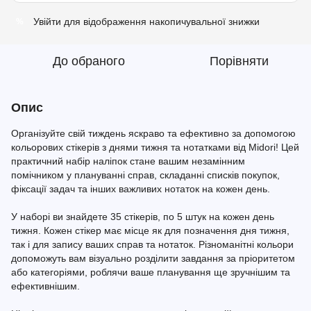
Увійти
для відображення накопичувальної знижки
%
До обраного
Порівняти
Опис
Організуйте свій тиждень яскраво та ефективно за допомогою
кольорових стікерів з днями тижня та нотатками від Midori! Цей
практичний набір наліпок стане вашим незамінним
помічником у плануванні справ, складанні списків покупок,
фіксації задач та інших важливих нотаток на кожен день.
У наборі ви знайдете 35 стікерів, по 5 штук на кожен день
тижня. Кожен стікер має місце як для позначення дня тижня,
так і для запису ваших справ та нотаток. Різноманітні кольори
допоможуть вам візуально розділити завдання за пріоритетом
або категоріями, роблячи ваше планування ще зручнішим та
ефективнішим.