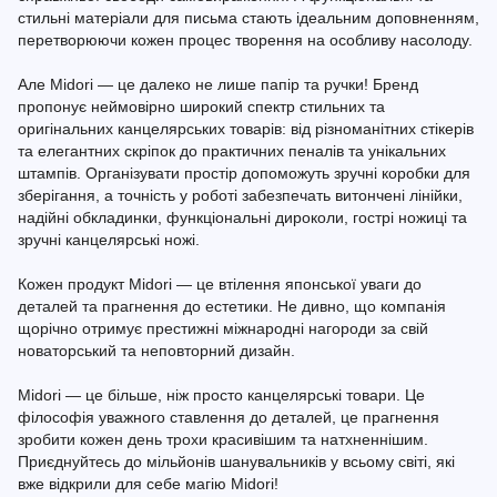
стильні матеріали для письма стають ідеальним доповненням,
перетворюючи кожен процес творення на особливу насолоду.
Але Midori — це далеко не лише папір та ручки! Бренд
пропонує неймовірно широкий спектр стильних та
оригінальних канцелярських товарів: від різноманітних стікерів
та елегантних скріпок до практичних пеналів та унікальних
штампів. Організувати простір допоможуть зручні коробки для
зберігання, а точність у роботі забезпечать витончені лінійки,
надійні обкладинки, функціональні дироколи, гострі ножиці та
зручні канцелярські ножі.
Кожен продукт Midori — це втілення японської уваги до
деталей та прагнення до естетики. Не дивно, що компанія
щорічно отримує престижні міжнародні нагороди за свій
новаторський та неповторний дизайн.
Midori — це більше, ніж просто канцелярські товари. Це
філософія уважного ставлення до деталей, це прагнення
зробити кожен день трохи красивішим та натхненнішим.
Приєднуйтесь до мільйонів шанувальників у всьому світі, які
вже відкрили для себе магію Midori!