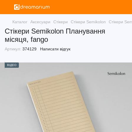
Каталог
Аксесуари
Стікери
Стікери Semikolon
Стікери Sem
Стікери Semikolon Планування
місяця, fango
Артикул:
374129
Написати відгук
ВІДЕО