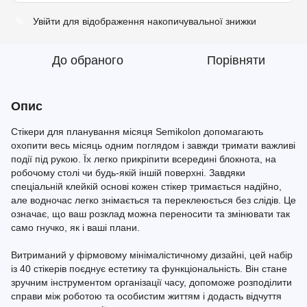
Увійти
для відображення накопичувальної знижки
%
До обраного
Порівняти
Опис
Стікери для планування місяця Semikolon допомагають
охопити весь місяць одним поглядом і завжди тримати важливі
події під рукою. Їх легко прикріпити всередині блокнота, на
робочому столі чи будь-якій іншій поверхні. Завдяки
спеціальній клейкій основі кожен стікер тримається надійно,
але водночас легко знімається та переклеюється без слідів. Це
означає, що ваш розклад можна переносити та змінювати так
само гнучко, як і ваші плани.
Витриманий у фірмовому мінімалістичному дизайні, цей набір
із 40 стікерів поєднує естетику та функціональність. Він стане
зручним інструментом організації часу, допоможе розподілити
справи між роботою та особистим життям і додасть відчуття