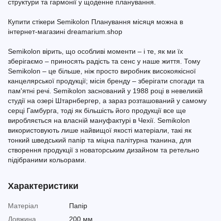
структури та гармонії у щоденне планування.
Купити стікери Semikolon Планування місяця можна в
інтернет-магазині dreamarium.shop
Semikolon вірить, що особливі моменти – і те, як ми їх
зберігаємо – приносять радість та сенс у наше життя. Тому
Semikolon – це більше, ніж просто виробник високоякісної
канцелярської продукції; місія бренду – зберігати спогади та
пам'ятні речі. Semikolon заснований у 1988 році в невеликій
студії на озері Штарнбергер, а зараз розташований у самому
серці Гамбурга, тоді як більшість його продукції все ще
виробляється на власній мануфактурі в Чехії. Semikolon
використовують лише найвищої якості матеріали, такі як
тонкий шведський папір та міцна палітурна тканина, для
створення продукції з новаторським дизайном та ретельно
підібраними кольорами.
Характеристики
Матеріал
Папір
Довжина
200 мм