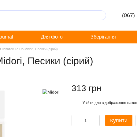
(067)
Journal
Для фото
Зберігання
я нотаток To Do Midori, Песики (сірий)
idori, Песики (сірий)
313 грн
Увійти
для відображення накоп
%
Купити