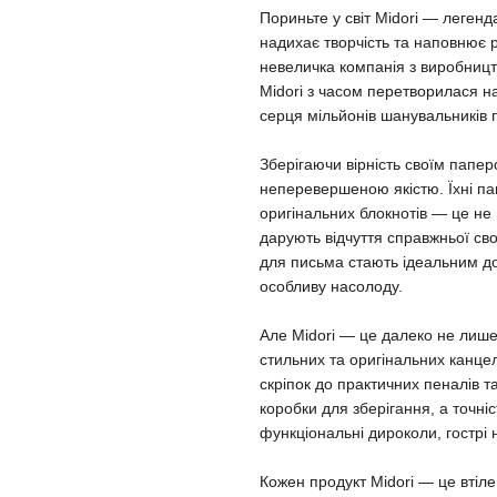
Пориньте у світ Midori — легенд
надихає творчість та наповнює 
невеличка компанія з виробницт
Midori з часом перетворилася н
серця мільйонів шанувальників п
Зберігаючи вірність своїм папе
неперевершеною якістю. Їхні па
оригінальних блокнотів — це не
дарують відчуття справжньої св
для письма стають ідеальним д
особливу насолоду.
Але Midori — це далеко не лише
стильних та оригінальних канцеля
скріпок до практичних пеналів т
коробки для зберігання, а точніс
функціональні дироколи, гострі н
Кожен продукт Midori — це втіле