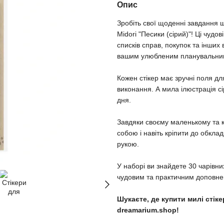
Опис
Зробіть свої щоденні завдання 
Midori "Песики (сірий)"! Ці чуд
списків справ, покупок та інших
вашим улюбленим планувальни
Кожен стікер має зручні поля дл
виконання. А мила ілюстрація с
дня.
Завдяки своєму маленькому та ко
собою і навіть кріпити до обкла
рукою.
У наборі ви знайдете 30 чарівних
чудовим та практичним доповне
Шукаєте, де купити милі стік
dreamarium.shop!