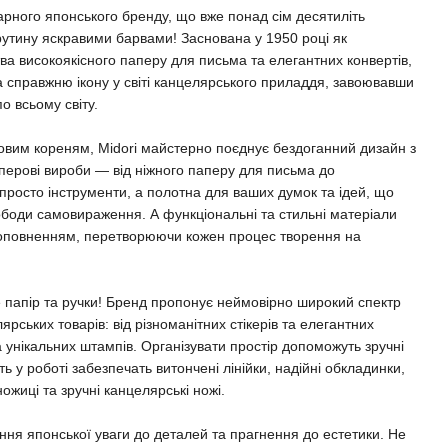
арного японського бренду, що вже понад сім десятиліть
рутину яскравими барвами! Заснована у 1950 році як
ва високоякісного паперу для письма та елегантних конвертів,
а справжню ікону у світі канцелярського приладдя, завоювавши
о всьому світу.
ровим кореням, Midori майстерно поєднує бездоганний дизайн з
перові вироби — від ніжного паперу для письма до
 просто інструменти, а полотна для ваших думок та ідей, що
ободи самовираження. А функціональні та стильні матеріали
оповненням, перетворюючи кожен процес творення на
 папір та ручки! Бренд пропонує неймовірно широкий спектр
рських товарів: від різноманітних стікерів та елегантних
а унікальних штампів. Організувати простір допоможуть зручні
ть у роботі забезпечать витончені лінійки, надійні обкладинки,
ожиці та зручні канцелярські ножі.
ння японської уваги до деталей та прагнення до естетики. Не