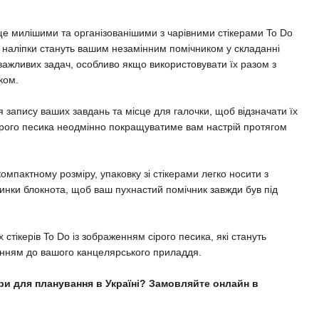
ще милішими та організованішими з чарівними стікерами To Do
ові наліпки стануть вашим незамінним помічником у складанні
 важливих задач, особливо якщо використовувати їх разом з
ком.
я запису ваших завдань та місце для галочки, щоб відзначати їх
ірого песика неодмінно покращуватиме вам настрій протягом
мпактному розміру, упаковку зі стікерами легко носити з
динки блокнота, щоб ваш пухнастий помічник завжди був під
 стікерів To Do із зображенням сірого песика, які стануть
нням до вашого канцелярського приладдя.
ери для планування в Україні? Замовляйте онлайн в