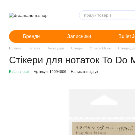
Перейти до основного контенту
Бренди
Записники
Bullet 
Головна
Каталог
Аксесуари
Стікери
Стікери Midori
Стікери дл
Стікери для нотаток To Do M
В наявності
Артикул: 19094006
Написати відгук