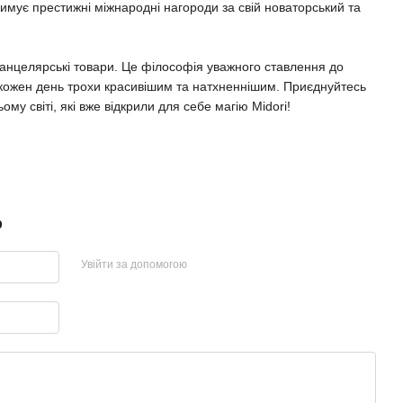
имує престижні міжнародні нагороди за свій новаторський та
 канцелярські товари. Це філософія уважного ставлення до
 кожен день трохи красивішим та натхненнішим. Приєднуйтесь
ому світі, які вже відкрили для себе магію Midori!
р
Увійти за допомогою