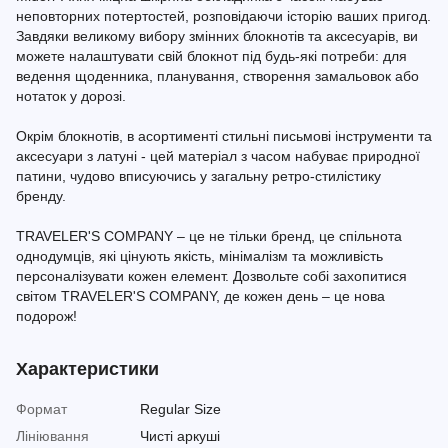
неповторних потертостей, розповідаючи історію ваших пригод.
Завдяки великому вибору змінних блокнотів та аксесуарів, ви
можете налаштувати свій блокнот під будь-які потреби: для
ведення щоденника, планування, створення замальовок або
нотаток у дорозі.
Окрім блокнотів, в асортименті стильні письмові інструменти та
аксесуари з латуні - цей матеріал з часом набуває природної
патини, чудово вписуючись у загальну ретро-стилістику
бренду.
TRAVELER'S COMPANY – це не тільки бренд, це спільнота
однодумців, які цінують якість, мінімалізм та можливість
персоналізувати кожен елемент. Дозвольте собі захопитися
світом TRAVELER'S COMPANY, де кожен день – це нова
подорож!
Характеристики
Формат
Regular Size
Лініювання
Чисті аркуші