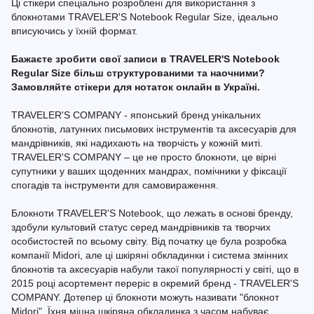
Ці стікери спеціально розроблені для використання з
блокнотами TRAVELER'S Notebook Regular Size, ідеально
вписуючись у їхній формат.
Бажаєте зробити свої записи в TRAVELER'S Notebook
Regular Size більш структурованими та наочними?
Замовляйте стікери для нотаток онлайн в Україні.
TRAVELER'S COMPANY - японський бренд унікальних
блокнотів, латунних письмових інструментів та аксесуарів для
мандрівників, які надихають на творчість у кожній миті.
TRAVELER'S COMPANY – це не просто блокноти, це вірні
супутники у ваших щоденних мандрах, помічники у фіксації
спогадів та інструменти для самовираження.
Блокноти TRAVELER'S Notebook, що лежать в основі бренду,
здобули культовий статус серед мандрівників та творчих
особистостей по всьому світу. Від початку це була розробка
компанії Midori, але ці шкіряні обкладинки і система змінних
блокнотів та аксесуарів набули такої популярності у світі, що в
2015 році асортемент переріс в окремий бренд - TRAVELER'S
COMPANY. Дотепер ці блокноти можуть називати "блокнот
Midori". Їхня міцна шкіряна обкладинка з часом набуває