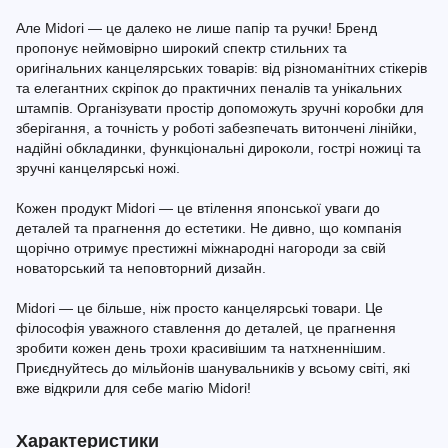
Але Midori — це далеко не лише папір та ручки! Бренд
пропонує неймовірно широкий спектр стильних та
оригінальних канцелярських товарів: від різноманітних стікерів
та елегантних скріпок до практичних пеналів та унікальних
штампів. Організувати простір допоможуть зручні коробки для
зберігання, а точність у роботі забезпечать витончені лінійки,
надійні обкладинки, функціональні дироколи, гострі ножиці та
зручні канцелярські ножі.
Кожен продукт Midori — це втілення японської уваги до
деталей та прагнення до естетики. Не дивно, що компанія
щорічно отримує престижні міжнародні нагороди за свій
новаторський та неповторний дизайн.
Midori — це більше, ніж просто канцелярські товари. Це
філософія уважного ставлення до деталей, це прагнення
зробити кожен день трохи красивішим та натхненнішим.
Приєднуйтесь до мільйонів шанувальників у всьому світі, які
вже відкрили для себе магію Midori!
Характеристики