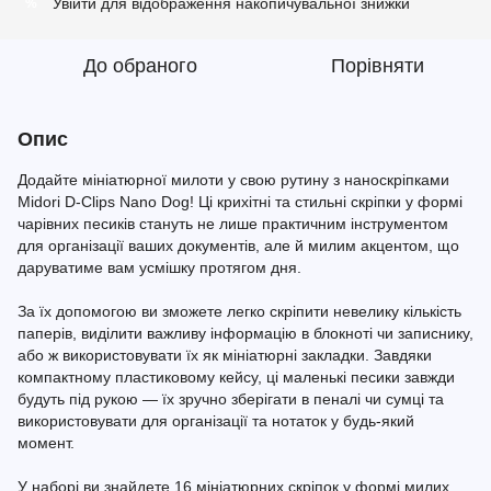
Увійти
для відображення накопичувальної знижки
%
До обраного
Порівняти
Опис
Додайте мініатюрної милоти у свою рутину з наноскріпками
Midori D-Clips Nano Dog! Ці крихітні та стильні скріпки у формі
чарівних песиків стануть не лише практичним інструментом
для організації ваших документів, але й милим акцентом, що
даруватиме вам усмішку протягом дня.
За їх допомогою ви зможете легко скріпити невелику кількість
паперів, виділити важливу інформацію в блокноті чи записнику,
або ж використовувати їх як мініатюрні закладки. Завдяки
компактному пластиковому кейсу, ці маленькі песики завжди
будуть під рукою — їх зручно зберігати в пеналі чи сумці та
використовувати для організації та нотаток у будь-який
момент.
У наборі ви знайдете 16 мініатюрних скріпок у формі милих