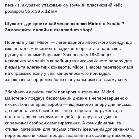
песиків, акуратно упакованих у зручний пластиковий кейс
розміром
55 х 36 х 12 мм
.
Шукаєте, де купити найменші скріпки Midori в Україні?
Замовляйте онлайн в dreamarium.shop!
Пориньте у світ Midori — легендарного японського бренду, що
вже понад сім десятиліть надихає творчість та наповнює
рутину яскравими барвами! Заснована у 1950 році як
невеличка компанія з виробництва високоякісного паперу для
письма та елегантних конвертів, Midori з часом перетворилася
на справжню ікону у світі канцелярського приладдя,
завоювавши серця мільйонів шанувальників по всьому світу.
Зберігаючи вірність своїм паперовим кореням, Midori
майстерно поєднує бездоганний дизайн з неперевершеною
якістю. Їхні паперові вироби — від ніжного паперу для письма
до оригінальних блокнотів — це не просто інструменти, а
полотна для ваших думок та ідей, що дарують відчуття
справжньої свободи самовираження. А функціональні та
стильні матеріали для письма стають ідеальним доповненням,
перетворюючи кожен процес творення на особливу насолоду.