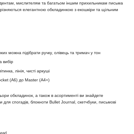
дентам, мислителям та багатьом іншим прихильникам письма
 вирізняються елегантною обкладинкою з екошкіри та щільним
яких можна підібрати ручку, олівець та тримач у тон
а вибір
ітинка, лінія, чисті аркуші
cket (A6) до Master (A4+)
ьори обкладинок, а також в асортименті ви знайдете
 для спогадів, блокноти Bullet Journal, скетчбуки, письмові
head