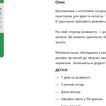
Опис
Щотижневик з нотатками поєднує
простором для ідей та нотаток.
й одночасно фіксувати важливі 
На лівій сторінці розвороту — дн
записів. Ви можете одночасно б
зусиль.
Мінімалістична обкладинка з ек
ділових зустрічей до творчих за
чорнилом. Залишається додати 
ДЕТАЛІ
7 днів на розвороті
3-річний огляд
фази місяця
офіційні свята у 58 країнах