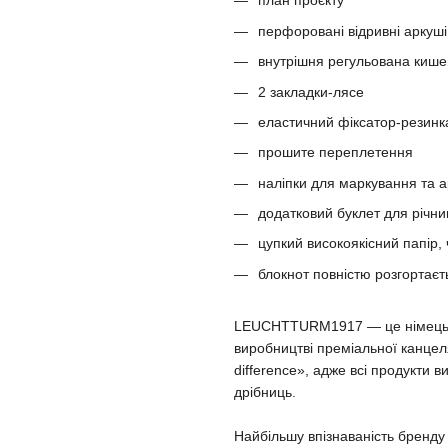
план проєкту
перфоровані відривні аркуші
внутрішня регульована киш
2 закладки-лясе
еластичний фіксатор-резинк
прошите переплетення
наліпки для маркування та а
додатковий буклет для річни
цупкий високоякісний папір,
блокнот повністю розгортаєт
LEUCHTTURM1917 — це німецька 
виробництві преміальної канцеля
difference», адже всі продукти 
дрібниць.
Найбільшу впізнаваність бренд