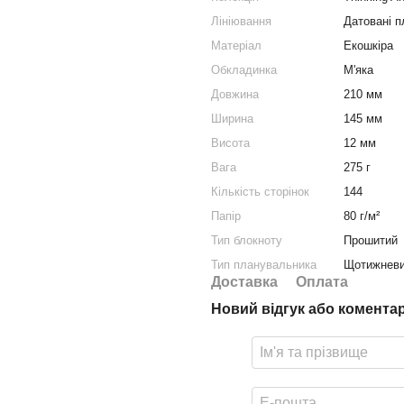
Лініювання
Датовані 
Матеріал
Екошкіра
Обкладинка
М'яка
Довжина
210 мм
Ширина
145 мм
Висота
12 мм
Вага
275 г
Кількість сторінок
144
Папір
80 г/м²
Тип блокноту
Прошитий
Тип планувальника
Щотижневи
Доставка
Оплата
Новий відгук або комента