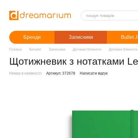
Перейти до основного контенту
Бренди
Записники
Bullet 
Головна
Каталог
Записники
Датовані блокноти
Датовані блокноти
Щотижневик з нотатками Leu
Немає в наявності
Артикул: 372678
Написати відгук