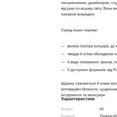
письменникам, дизайнерам, сту
від руки по всьому світу. Вони
папером всередині.
Серед інших переваг:
велика палітра кольорів, до 
тверда й м’яка обкладинки н
4 види лініювання: крапка, кл
5 доступних форматів: від Po
Щороку з’являються 4 нових кол
мотиваційні блокноти, щоденники
інструменти та аксесуари.
Характеристики
Формат
A5
Колекція
Thinking A