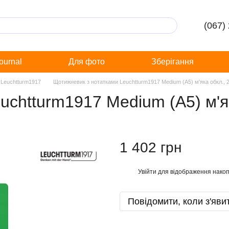
(067)
Journal
Для фото
Зберігання
 Leuchtturm1917
Щотижневик з нотатками Leuchtturm1917 Medium (A5) м'яка обкл., 2
chtturm1917 Medium (A5) м'як
1 402 грн
Увійти
для відображення накоп
%
Повідомити, коли з'яви