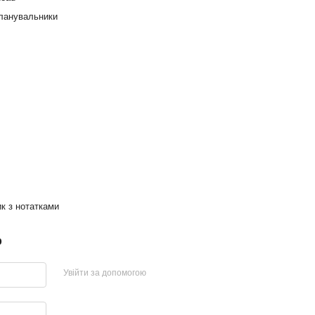
планувальники
к з нотатками
р
Увійти за допомогою