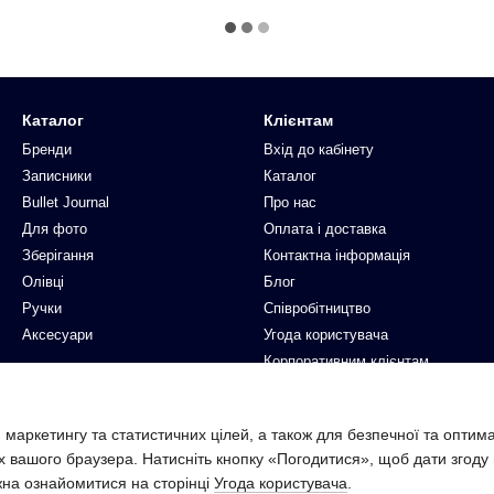
Каталог
Клієнтам
Бренди
Вхід до кабінету
Записники
Каталог
Bullet Journal
Про нас
Для фото
Оплата і доставка
Зберігання
Контактна інформація
Олівці
Блог
Ручки
Співробітництво
Аксесуари
Угода користувача
Корпоративним клієнтам
Ми в соцмережах
 маркетингу та статистичних цілей, а також для безпечної та оптим
х вашого браузера. Натисніть кнопку «Погодитися», щоб дати згоду
жна ознайомитися на сторінці
Угода користувача
.