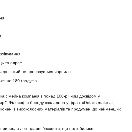
еня
а
рхівування
ць та адрес
 через який не просочується чорнило
ься на 180 градусів
сімейна компанія з понад 100-річним досвідом у
рії. Філософія бренду закладена у фразі «Details make all
виконані з високоякісних матеріалів та продумані до найменших
у принесли легендарні блокноти, що полюбилися