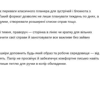
 переваги класичного планера для зустрічей і блокнота з
 Такий формат дозволяє не лише планувати тиждень по днях, а
думки, створювати розширені списки справ тощо.
і тижня, праворуч — сторінка в лінію чи крапку для вільних
ачити свої справи й занотовувати все важливе без зайвих
ошкіри доповнить будь-який образ та робоче середовище — від
нять. Папір не просвічує й забезпечує комфортне письмо навіть
лише петлю для ручки в колір обкладинки.