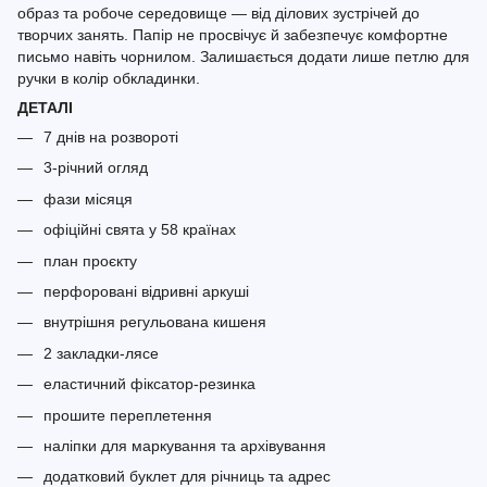
образ та робоче середовище — від ділових зустрічей до
творчих занять. Папір не просвічує й забезпечує комфортне
письмо навіть чорнилом. Залишається додати лише петлю для
ручки в колір обкладинки.
ДЕТАЛІ
7 днів на розвороті
3-річний огляд
фази місяця
офіційні свята у 58 країнах
план проєкту
перфоровані відривні аркуші
внутрішня регульована кишеня
2 закладки-лясе
еластичний фіксатор-резинка
прошите переплетення
наліпки для маркування та архівування
додатковий буклет для річниць та адрес