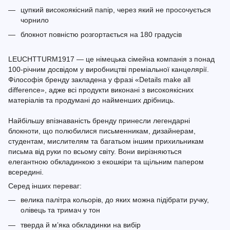
цупкий високоякісний папір, через який не просочується
чорнило
блокнот повністю розгортається на 180 градусів
LEUCHTTURM1917 — це німецька сімейна компанія з понад
100-річним досвідом у виробництві преміальної канцелярії.
Філософія бренду закладена у фразі «Details make all
difference», адже всі продукти виконані з високоякісних
матеріалів та продумані до найменших дрібниць.
Найбільшу впізнаваність бренду принесли легендарні
блокноти, що полюбилися письменникам, дизайнерам,
студентам, мислителям та багатьом іншим прихильникам
письма від руки по всьому світу. Вони вирізняються
елегантною обкладинкою з екошкіри та щільним папером
всередині.
Серед інших переваг:
велика палітра кольорів, до яких можна підібрати ручку,
олівець та тримач у тон
тверда й м’яка обкладинки на вибір