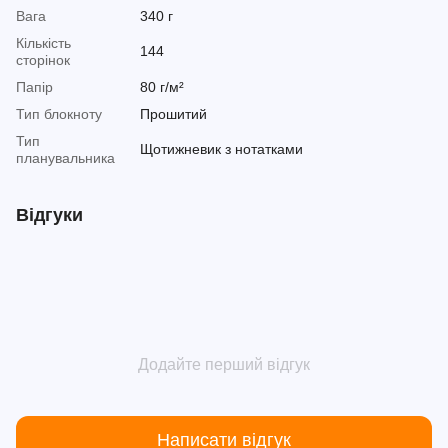
Вага
340 г
Кількість
144
сторінок
Папір
80 г/м²
Тип блокноту
Прошитий
Тип
Щотижневик з нотатками
планувальника
Відгуки
Додайте перший відгук
Написати відгук