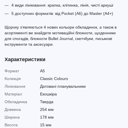
4 види лініювання: крапка, клітинка, лінія, чисті аркуші
5 доступних форматів: від Pocket (A6) до Master (A4+)
Щороку з’являються 4 нових кольори обкладинок, а також в
асортименті ви знайдете мотиваційні блокноти, щоденники
для спогадів, блокноти Bullet Journal, скетчбуки, письмові
інструменти та аксесуари.
Характеристики
Формат
A5
Колекція
Classic Colours
Лініювання
Датовані планувальники
Матеріал
Екошкіра
Обкладинка
Тверда
Довжина
254 мм
Ширина
178 мм
Висота
15 мм