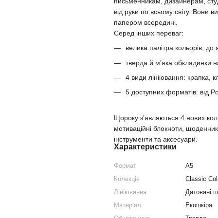
письменникам, дизайнерам, сту
від руки по всьому світу. Вони
папером всередині.
Серед інших переваг:
велика палітра кольорів, до 
тверда й м’яка обкладинки н
4 види лініювання: крапка, кл
5 доступних форматів: від Po
Щороку з’являються 4 нових кол
мотиваційні блокноти, щоденники
інструменти та аксесуари.
Характеристики
Формат
A5
Колекція
Classic Col
Лініювання
Датовані 
Матеріал
Екошкіра