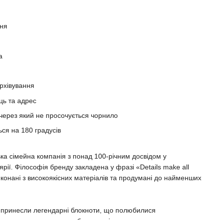
еня
а
рхівування
ць та адрес
 через який не просочується чорнило
ься на 180 градусів
сімейна компанія з понад 100-річним досвідом у
рії. Філософія бренду закладена у фразі «Details make all
виконані з високоякісних матеріалів та продумані до найменших
у принесли легендарні блокноти, що полюбилися