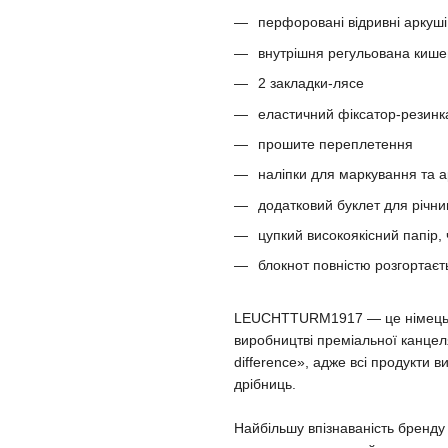
перфоровані відривні аркуші
внутрішня регульована киш
2 закладки-лясе
еластичний фіксатор-резинк
прошите переплетення
наліпки для маркування та а
додатковий буклет для річни
цупкий високоякісний папір,
блокнот повністю розгортаєт
LEUCHTTURM1917 — це німецька 
виробництві преміальної канцеля
difference», адже всі продукти 
дрібниць.
Найбільшу впізнаваність бренд