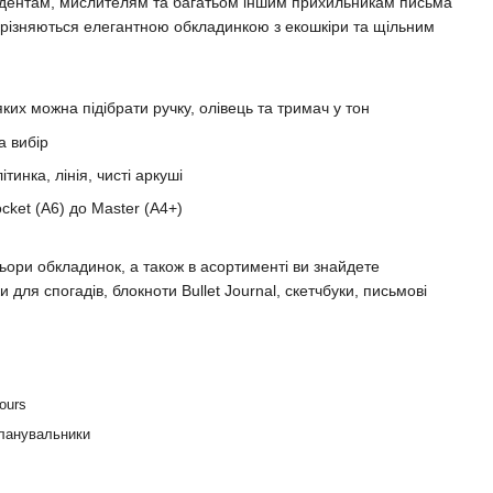
дентам, мислителям та багатьом іншим прихильникам письма
 вирізняються елегантною обкладинкою з екошкіри та щільним
яких можна підібрати ручку, олівець та тримач у тон
а вибір
ітинка, лінія, чисті аркуші
cket (A6) до Master (A4+)
ьори обкладинок, а також в асортименті ви знайдете
 для спогадів, блокноти Bullet Journal, скетчбуки, письмові
ours
планувальники