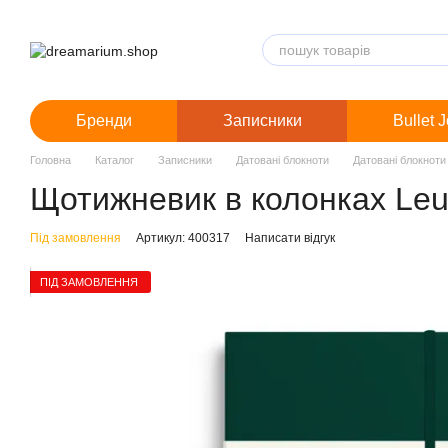
Перейти до основного контенту
Бренди
Записники
Bullet 
Головна
Каталог
Записники
Датовані блокноти
Датовані блокноти
Щотижневик в колонках Leu
Під замовлення
Артикул: 400317
Написати відгук
ПІД ЗАМОВЛЕННЯ