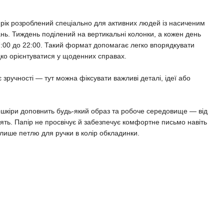
рік розроблений спеціально для активних людей із насиченим
дань. Тиждень поділений на вертикальні колонки, а кожен день
:00 до 22:00. Такий формат допомагає легко впорядкувати
дко орієнтуватися у щоденних справах.
зручності — тут можна фіксувати важливі деталі, ідеї або
ошкіри доповнить будь-який образ та робоче середовище — від
нять. Папір не просвічує й забезпечує комфортне письмо навіть
лише петлю для ручки в колір обкладинки.