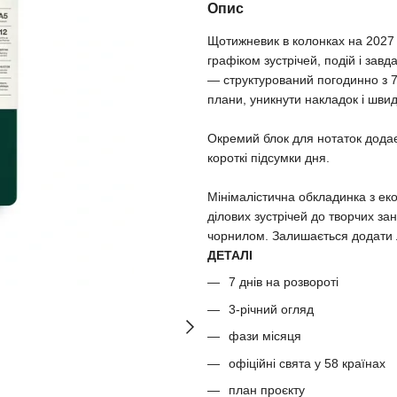
Опис
Щотижневик в колонках на 2027 
графіком зустрічей, подій і зав
— структурований погодинно з 7
плани, уникнути накладок і шви
Окремий блок для нотаток додає 
короткі підсумки дня.
Мінімалістична обкладинка з ек
ділових зустрічей до творчих за
чорнилом. Залишається додати 
ДЕТАЛІ
7 днів на розвороті
3-річний огляд
фази місяця
офіційні свята у 58 країнах
план проєкту