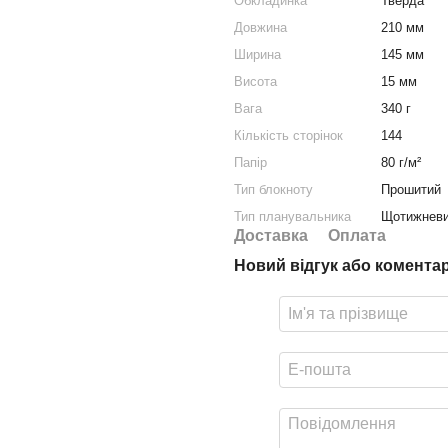
Обкладинка
Тверда
Довжина
210 мм
Ширина
145 мм
Висота
15 мм
Вага
340 г
Кількість сторінок
144
Папір
80 г/м²
Тип блокноту
Прошитий
Тип планувальника
Щотижневи
Доставка
Оплата
Новий відгук або комента