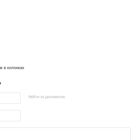
к в колонках
р
Увійти за допомогою