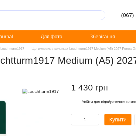
(067)
Journal
Для фото
Зберігання
 Leuchtturm1917
Щотижневик в колонках Leuchtturm1917 Medium (A5) 2027 Forest G
chtturm1917 Medium (A5) 2027
1 430 грн
Увійти
для відображення накоп
%
Купити