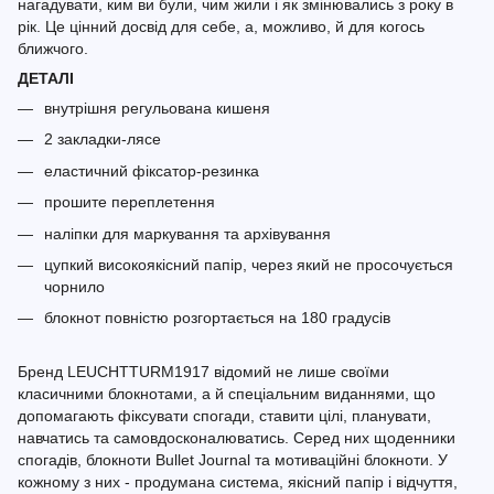
нагадувати, ким ви були, чим жили і як змінювались з року в
рік. Це цінний досвід для себе, а, можливо, й для когось
ближчого.
ДЕТАЛІ
внутрішня регульована кишеня
2 закладки-лясе
еластичний фіксатор-резинка
прошите переплетення
наліпки для маркування та архівування
цупкий високоякісний папір, через який не просочується
чорнило
блокнот повністю розгортається на 180 градусів
Бренд LEUCHTTURM1917 відомий не лише своїми
класичними блокнотами, а й спеціальним виданнями, що
допомагають фіксувати спогади, ставити цілі, планувати,
навчатись та самовдосконалюватись. Серед них щоденники
спогадів, блокноти Bullet Journal та мотиваційні блокноти. У
кожному з них - продумана система, якісний папір і відчуття,