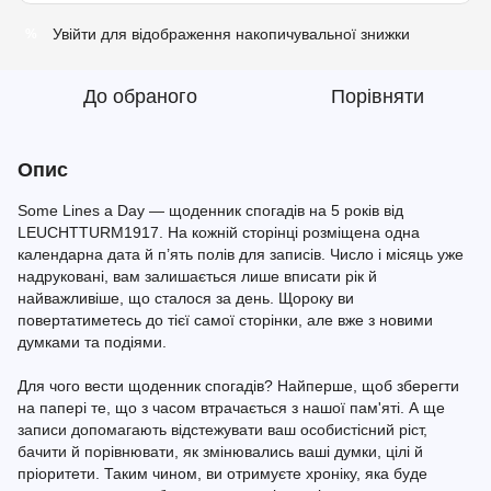
Увійти
для відображення накопичувальної знижки
%
До обраного
Порівняти
Опис
Some Lines a Day — щоденник спогадів на 5 років від
LEUCHTTURM1917. На кожній сторінці розміщена одна
календарна дата й п’ять полів для записів. Число і місяць уже
надруковані, вам залишається лише вписати рік й
найважливіше, що сталося за день. Щороку ви
повертатиметесь до тієї самої сторінки, але вже з новими
думками та подіями.
Для чого вести щоденник спогадів? Найперше, щоб зберегти
на папері те, що з часом втрачається з нашої пам'яті. А ще
записи допомагають відстежувати ваш особистісний ріст,
бачити й порівнювати, як змінювались ваші думки, цілі й
пріоритети. Таким чином, ви отримуєте хроніку, яка буде