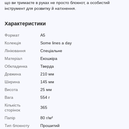
що ви тримаєте в руках не просто блокнот, а особистий
інструмент для розвитку й натхнення.
Характеристики
Формат
A5
Колекція
Some lines a day
Лініювання
Спеціальне
Матеріал
Екошкіра
Обкладинка
Тверда
Довжина
210 мм
Ширина
145 мм
Висота
25 мм
Вага
554 г
Кількість
365
сторінок
Папір
80 г/м²
Тип блокноту
Прошитий