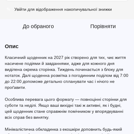
Увійти
для відображення накопичувальної знижки
%
До обраного
Порівняти
Опис
Класичний щоденник на 2027 рік створено для тих, чиє життя
насичене подіями й завданнями, адже для кожного дня
виділена окрема сторінка. Тиждень починається з блоку для
нотаток. Далі щоденна розмітка з погодинним поділом від 7:00
до 22:00 допоможе детально спланувати час і нічого не
проґавити.
Особлива перевага цього формату — повноцінні сторінки для
суботи та неділі. Якщо ваші вихідні такі ж активні, як і будні,
цей щоденник стане справжнім помічником у впорядкуванні
всіх справ без винятку.
Мінімалістична обкладинка з екошкіри доповнить будь-який