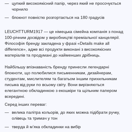
цупкий високоякісний папір, через який не просочується
чорнило
блокнот повністю розгортається на 180 градусів
LEUCHTTURM1917 — це німецька сімейна компанія з понад
100-річним досвідом у виробництві преміальної канцелярії.
Філософія бренду закладена у фразі «Details make all
difference», адже всі продукти виконані з високоякісних
матеріалів та продумані до найменших дрібниць.
Найбільшу впізнаваність бренду принесли легендарні
блокноти, що полюбилися письменникам, дизайнерам,
студентам, мислителям та багатьом іншим прихильникам
письма від руки по всьому світу. Вони вирізняються
елегантною обкладинкою з екошкіри та щільним папером
всередині.
Серед інших переваг:
велика палітра кольорів, до яких можна підібрати ручку,
олівець та тримач у тон
тверда й м’яка обкладинки на вибір