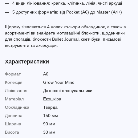
4 види лініювання: крапка, клітинка, лінія, чисті аркуші
5 доступних форматів: від Pocket (A6) до Master (A4+)
Щороку з’являються 4 нових кольори обкладинок, а також в
асортименті ви знайдете мотиваційні блокноти, щоденники
для спогадів, блокноти Bullet Journal, скетчбуки, письмові
інструменти та аксесуари.
Характеристики
Формат
A6
Колекція
Grow Your Mind
Лініювання
Датовані планувальники
Матеріал
Екошкіра
Обкладинка
Тверда
Довжина
150 мм
Ширина
90 мм
Висота
30 мм