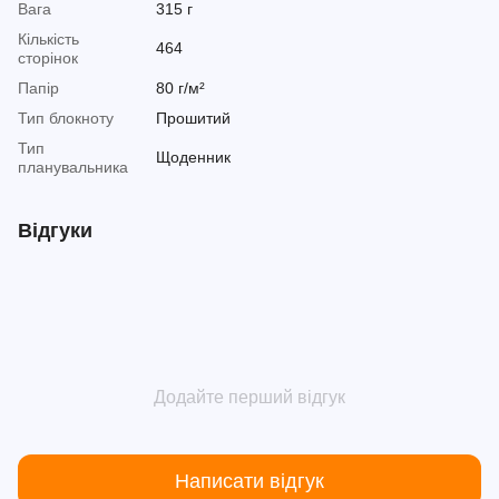
Вага
315 г
Кількість
464
сторінок
Папір
80 г/м²
Тип блокноту
Прошитий
Тип
Щоденник
планувальника
Відгуки
Додайте перший відгук
Написати відгук