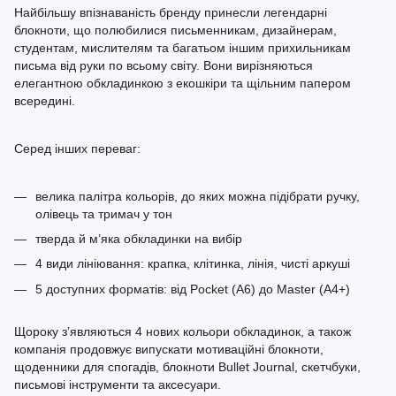
Найбільшу впізнаваність бренду принесли легендарні
блокноти, що полюбилися письменникам, дизайнерам,
студентам, мислителям та багатьом іншим прихильникам
письма від руки по всьому світу. Вони вирізняються
елегантною обкладинкою з екошкіри та щільним папером
всередині.
Серед інших переваг:
велика палітра кольорів, до яких можна підібрати ручку,
олівець та тримач у тон
тверда й м’яка обкладинки на вибір
4 види лініювання: крапка, клітинка, лінія, чисті аркуші
5 доступних форматів: від Pocket (A6) до Master (A4+)
Щороку з’являються 4 нових кольори обкладинок, а також
компанія продовжує випускати мотиваційні блокноти,
щоденники для спогадів, блокноти Bullet Journal, скетчбуки,
письмові інструменти та аксесуари.