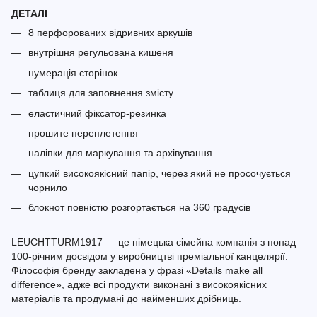
ДЕТАЛІ
8 перфорованих відривних аркушів
внутрішня регульована кишеня
нумерація сторінок
таблиця для заповнення змісту
еластичний фіксатор-резинка
прошите переплетення
наліпки для маркування та архівування
цупкий високоякісний папір, через який не просочується
чорнило
блокнот повністю розгортається на 360 градусів
LEUCHTTURM1917 — це німецька сімейна компанія з понад
100-річним досвідом у виробництві преміальної канцелярії.
Філософія бренду закладена у фразі «Details make all
difference», адже всі продукти виконані з високоякісних
матеріалів та продумані до найменших дрібниць.