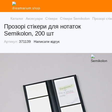
Каталог
Аксесуари
Стікери
Стікери Semikolon
Прозорі сті
Прозорі стікери для нотаток
Semikolon, 200 шт
Артикул:
371139
Написати відгук