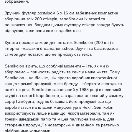
зображення.
Зручний футляр розміром 6 х 16 см забезпечує компактне
зберігання всіх 200 стікерів, запобігаючи їх втраті та
пошкодженню. Завдяки цьому футляру стікери завжди будуть
під рукою, коли вони вам знадобляться.
Купити прозорі стікери для нотаток Semikolon (200 шт.) в
інтернет-магазині dreamarium.shop. Зручні та багаторазові
стікери для нотаток, що не приховують текст.
Semikolon вірить, що особливі моменти – і те, як ми їх
зберігаємо – приносять радість та сенс у наше життя. Тому
Semikolon – це більше, ніж просто виробник високоякісної
канцелярської продукції; місія бренду – зберігати спогади та
пам'ятні речі. Semikolon заснований у 1988 році в невеликій
студії на озері Штарнбергер, а зараз розташований у самому
серці Гамбурга, тоді як більшість його продукції все ще
виробляється на власній мануфактурі в Чехії. Semikolon
використовують лише найвищої якості матеріали, такі як
тонкий шведський папір та міцна палітурна тканина, для
створення продукції з новаторським дизайном та ретельно
підібраними кольорами.