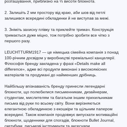
розташування, приблизно на ⅓ висоти блокнота.
2. Залишіть 2 мм простору від краю, аби шов від петлі
залишився всередині обкладинки й не виступав за межі.
3. Зніміть захисну плівку та приклейте тримач. Конструкція
тримається дуже міцно, тож потрібно зробити все чітко з
першого разу.
LEUCHTTURM1917 — це німецька сімейна компанія з понад
100-річним досвідом у виробництві преміальної канцелярії.
Філософія бренду закладена у фразі «Details make all
difference», адже всі продукти виконані з високоякісних
матеріалів та продумані до найменших дрібниць.
Найбільшу впізнаваність бренду принесли легендарні
блокноти, що полюбилися письменникам, дизайнерам,
студентам, мислителям та багатьом іншим прихильникам
письма від руки по всьому світу. Вони вирізняються
елегантною обкладинкою з екошкіри та щільним папером
всередині. Також компанія продовжує випускати мотиваційні
блокноти, щоденники для спогадів, блокноти Bullet Journal,
скетчбуки, письмові інструменти та аксесуари.