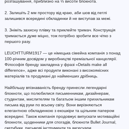
розташування, приблизно на ⅓ висоти блокнота.
2. Залишіть 2 мм простору від краю, аби шов від петлі
залишився всередині обкладинки й не виступав за межі.
3. Зніміть захисну плівку та приклейте тримач. Конструкція
тримається дуже міцно, тож потрібно зробити все чітко з
першого разу.
LEUCHTTURM1917 — це німецька сімейна компанія з понад
100-річним досвідом у виробництві преміальної канцелярії.
Філософія бренду закладена у фразі «Details make all
difference», адже всі продукти виконані з високоякісних
матеріалів та продумані до найменших дрібниць.
Найбільшу впізнаваність бренду принесли легендарні
блокноти, що полюбилися письменникам, дизайнерам,
студентам, мислителям та багатьом іншим прихильникам
письма від руки по всьому світу. Вони вирізняються
елегантною обкладинкою з екошкіри та щільним папером
всередині. Також компанія продовжує випускати мотиваційні
блокноти, щоденники для спогадів, блокноти Bullet Journal,
скетчбуки, письмові інструменти та аксесуари.