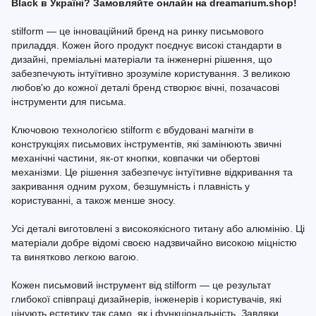
Black в Україні? Замовляйте онлайн на dreamarium.shop!
stilform — це інноваційний бренд на ринку письмового
приладдя. Кожен його продукт поєднує високі стандарти в
дизайні, преміальні матеріали та інженерні рішення, що
забезпечують інтуїтивно зрозуміле користування. З великою
любов'ю до кожної деталі бренд створює вічні, позачасові
інструменти для письма.
Ключовою технологією stilform є вбудовані магніти в
конструкціях письмових інструментів, які замінюють звичні
механічні частини, як-от кнопки, ковпачки чи обертові
механізми. Це рішення забезпечує інтуїтивне відкривання та
закривання одним рухом, безшумність і плавність у
користуванні, а також менше зносу.
Усі деталі виготовлені з високоякісного титану або алюмінію. Ці
матеріали добре відомі своєю надзвичайно високою міцністю
та винятково легкою вагою.
Кожен письмовий інструмент від stilform — це результат
глибокої співпраці дизайнерів, інженерів і користувачів, які
цінують естетику так само, як і функціональність. Завдяки