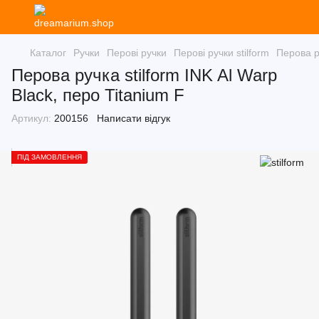
Каталог
Ручки
Перові ручки
Перові ручки stilform
Перова ру
Перова ручка stilform INK Al Warp
Black, перо Titanium F
Артикул:
200156
Написати відгук
ПІД ЗАМОВЛЕННЯ