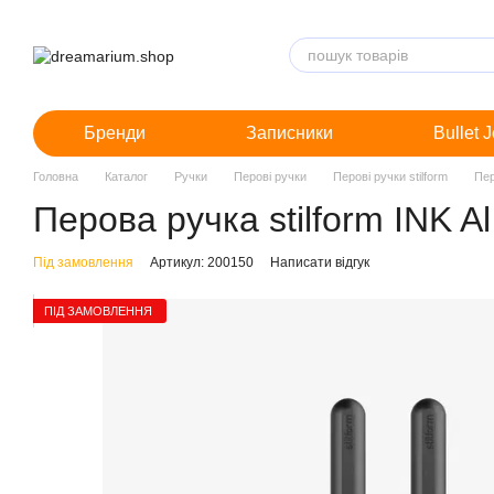
Перейти до основного контенту
Бренди
Записники
Bullet 
Головна
Каталог
Ручки
Перові ручки
Перові ручки stilform
Пер
Перова ручка stilform INK Al
Під замовлення
Артикул: 200150
Написати відгук
ПІД ЗАМОВЛЕННЯ