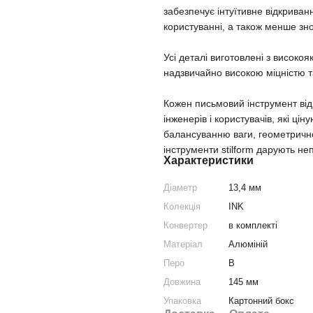
забезпечує інтуїтивне відкриван
користуванні, а також менше зно
Усі деталі виготовлені з високо
надзвичайно високою міцністю т
Кожен письмовий інструмент від 
інженерів і користувачів, які ці
балансуванню ваги, геометрично
інструменти stilform дарують н
Характеристики
Діаметр
13,4 мм
Колекція
INK
Конвертер
в комплекті
Матеріал
Алюміній
Перо
B
Довжина
145 мм
Упаковка
Картонний бокс