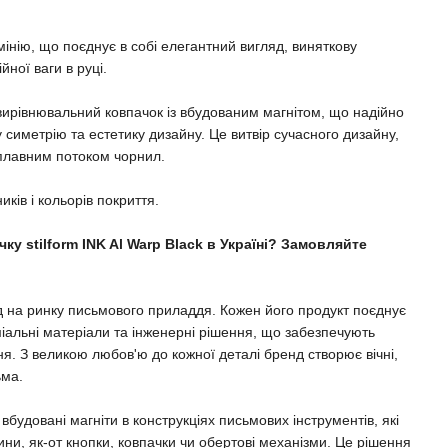
інію, що поєднує в собі елегантний вигляд, виняткову
йної ваги в руці.
вирівнювальний ковпачок із вбудованим магнітом, що надійно
у симетрію та естетику дизайну. Це витвір сучасного дизайну,
плавним потоком чорнил.
ків і кольорів покриття.
ку stilform INK Al Warp Black в Україні? Замовляйте
нд на ринку письмового приладдя. Кожен його продукт поєднує
міальні матеріали та інженерні рішення, що забезпечують
ня. З великою любов'ю до кожної деталі бренд створює вічні,
ьма.
вбудовані магніти в конструкціях письмових інструментів, які
ини, як-от кнопки, ковпачки чи обертові механізми. Це рішення