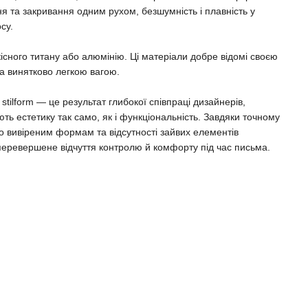
ня та закривання одним рухом, безшумність і плавність у
су.
якісного титану або алюмінію. Ці матеріали добре відомі своєю
а винятково легкою вагою.
stilform — це результат глибокої співпраці дизайнерів,
нують естетику так само, як і функціональність. Завдяки точному
 вивіреним формам та відсутності зайвих елементів
еперевершене відчуття контролю й комфорту під час письма.