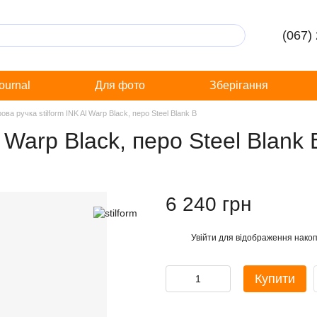
(067)
Journal
Для фото
Зберігання
ова ручка stilform INK Al Warp Black, перо Steel Blank B
 Warp Black, перо Steel Blank 
6 240 грн
Увійти
для відображення накоп
%
Купити