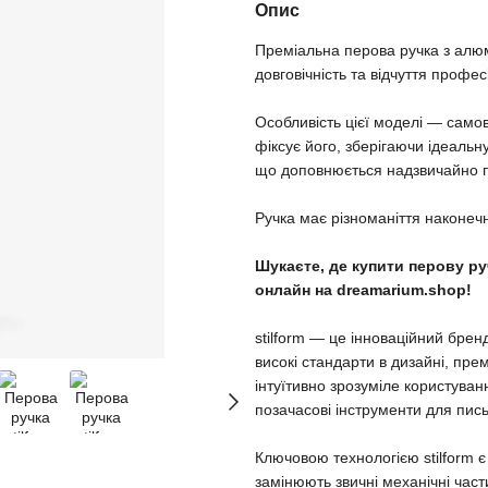
Опис
Преміальна перова ручка з алюм
довговічність та відчуття професі
Особливість цієї моделі — само
фіксує його, зберігаючи ідеальн
що доповнюється надзвичайно 
Ручка має різноманіття наконечни
Шукаєте, де купити перову руч
онлайн на dreamarium.shop!
stilform — це інноваційний бре
високі стандарти в дизайні, пре
інтуїтивно зрозуміле користуван
позачасові інструменти для пис
Ключовою технологією stilform є 
замінюють звичні механічні част