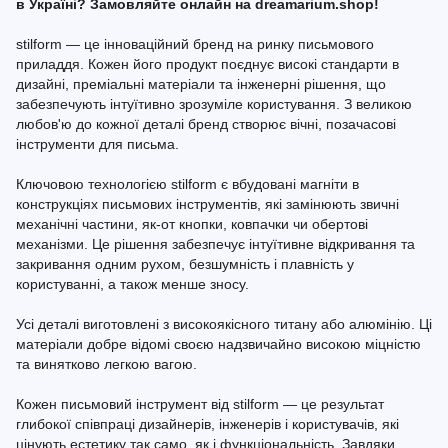
в Україні? Замовляйте онлайн на dreamarium.shop!
stilform — це інноваційний бренд на ринку письмового
приладдя. Кожен його продукт поєднує високі стандарти в
дизайні, преміальні матеріали та інженерні рішення, що
забезпечують інтуїтивно зрозуміле користування. З великою
любов'ю до кожної деталі бренд створює вічні, позачасові
інструменти для письма.
Ключовою технологією stilform є вбудовані магніти в
конструкціях письмових інструментів, які замінюють звичні
механічні частини, як-от кнопки, ковпачки чи обертові
механізми. Це рішення забезпечує інтуїтивне відкривання та
закривання одним рухом, безшумність і плавність у
користуванні, а також менше зносу.
Усі деталі виготовлені з високоякісного титану або алюмінію. Ці
матеріали добре відомі своєю надзвичайно високою міцністю
та винятково легкою вагою.
Кожен письмовий інструмент від stilform — це результат
глибокої співпраці дизайнерів, інженерів і користувачів, які
цінують естетику так само, як і функціональність. Завдяки