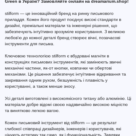
Green в Україні? Замовляйте онлайн на dreamarium.shop!
stilform — це інноваційний бренд на ринку письмового
приладдя. Кожен його продукт поєднує високі стандарти в
дизайні, преміальні матеріали та інженерні рішення, що
забезпечують інтуїтивно зрозуміле користування. З великою
любов'ю до кожної деталі бренд створює вічні, позачасові
інструменти для письма.
Ключовою технологією stilform є вбудовані магніти в
конструкціях письмових інструментів, які замінюють звичні
механічні частини, як-от кнопки, ковпачки чи обертові
механізми. Це рішення забезпечує інтуїтивне відкривання та
закривання одним рухом, безшумність і плавність у
користуванні, а також менше зносу.
Усі деталі виготовлені з високоякісного титану або алюмінію. Ці
матеріали добре відомі своєю надзвичайно високою міцністю
та винятково легкою вагою.
Кожен письмовий інструмент від stilform — це результат
глибокої співпраці дизайнерів, інженерів і користувачів, які
цінують естетику так само, як і функціональність. Завдяки