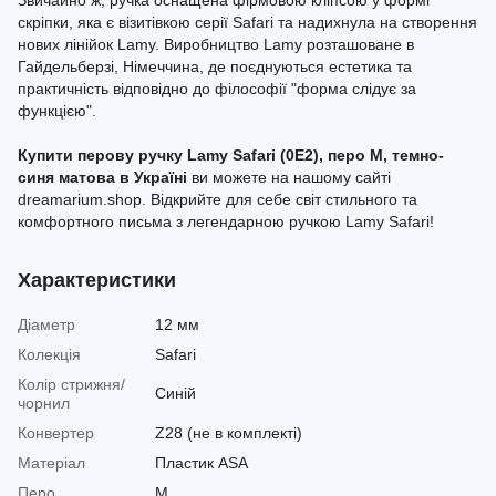
Звичайно ж, ручка оснащена фірмовою кліпсою у формі
скріпки, яка є візитівкою серії Safari та надихнула на створення
нових лінійок Lamy. Виробництво Lamy розташоване в
Гайдельберзі, Німеччина, де поєднуються естетика та
практичність відповідно до філософії "форма слідує за
функцією".
Купити перову ручку Lamy Safari (0E2), перо M, темно-
синя матова в Україні
ви можете на нашому сайті
dreamarium.shop. Відкрийте для себе світ стильного та
комфортного письма з легендарною ручкою Lamy Safari!
Характеристики
Діаметр
12 мм
Колекція
Safari
Колір стрижня/
Синій
чорнил
Конвертер
Z28 (не в комплекті)
Матеріал
Пластик ASA
Перо
M