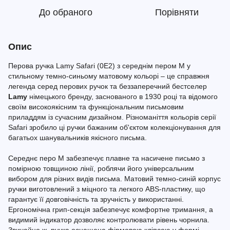
До обраного
Порівняти
Опис
Перова ручка Lamy Safari (0E2) з середнім пером M у
стильному темно-синьому матовому кольорі – це справжня
легенда серед перових ручок та беззаперечний бестселер
Lamy
німецького бренду, заснованого в 1930 році та відомого
своїм високоякісним та функціональним письмовим
приладдям із сучасним дизайном. Різноманіття кольорів серії
Safari зробило ці ручки бажаним об'єктом колекціонування для
багатьох шанувальників якісного письма.
Середнє перо M забезпечує плавне та насичене письмо з
помірною товщиною лінії, роблячи його універсальним
вибором для різних видів письма. Матовий темно-синій корпус
ручки виготовлений з міцного та легкого ABS-пластику, що
гарантує її довговічність та зручність у використанні.
Ергономічна грип-секція забезпечує комфортне тримання, а
видимий індикатор дозволяє контролювати рівень чорнила.