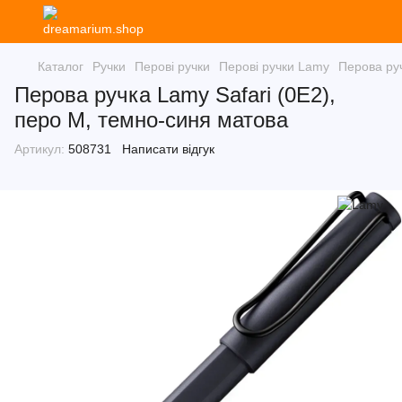
Каталог
Ручки
Перові ручки
Перові ручки Lamy
Перова руч
Перова ручка Lamy Safari (0E2),
перо M, темно-синя матова
Артикул:
508731
Написати відгук