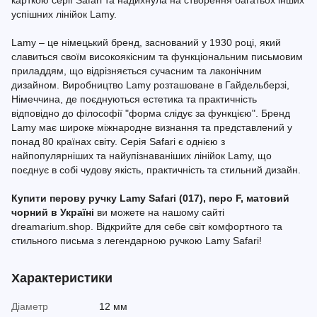
карткою серії Safari та надихнула на створення багатьох інших
успішних лінійок Lamy.
Lamy – це німецький бренд, заснований у 1930 році, який
славиться своїм високоякісним та функціональним письмовим
приладдям, що відрізняється сучасним та лаконічним
дизайном. Виробництво Lamy розташоване в Гайдельберзі,
Німеччина, де поєднуються естетика та практичність
відповідно до філософії "форма слідує за функцією". Бренд
Lamy має широке міжнародне визнання та представлений у
понад 80 країнах світу. Серія Safari є однією з
найпопулярніших та найупізнаваніших лінійок Lamy, що
поєднує в собі чудову якість, практичність та стильний дизайн.
Купити перову ручку Lamy Safari (017), перо F, матовий
чорний в Україні
ви можете на нашому сайті
dreamarium.shop. Відкрийте для себе світ комфортного та
стильного письма з легендарною ручкою Lamy Safari!
Характеристики
Діаметр
12 мм