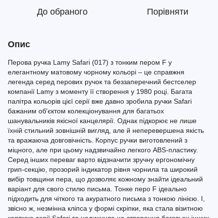
До обраного
Порівняти
Опис
Перова ручка Lamy Safari (017) з тонким пером F у
елегантному матовому чорному кольорі – це справжня
легенда серед перових ручок та беззаперечний бестселер
компанії Lamy з моменту її створення у 1980 році. Багата
палітра кольорів цієї серії вже давно зробила ручки Safari
бажаним об'єктом колекціонування для багатьох
шанувальників якісної канцелярії. Однак підкорює не лише
їхній стильний зовнішній вигляд, але й неперевершена якість
та вражаюча довговічність. Корпус ручки виготовлений з
міцного, але при цьому надзвичайно легкого ABS-пластику.
Серед інших переваг варто відзначити зручну ергономічну
грип-секцію, прозорий індикатор рівня чорнила та широкий
вибір товщини пера, що дозволяє кожному знайти ідеальний
варіант для свого стилю письма. Тонке перо F ідеально
підходить для чіткого та акуратного письма з тонкою лінією. І,
звісно ж, незмінна кліпса у формі скріпки, яка стала візитною