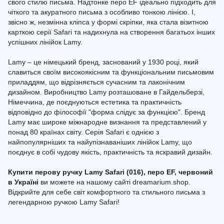
свого стилю письма. Надтонке перо EF ідеально підходить для
чіткого та акуратного письма з особливо тонкою лінією. І,
звісно ж, незмінна кліпса у формі скріпки, яка стала візитною
карткою серії Safari та надихнула на створення багатьох інших
успішних лінійок Lamy.
Lamy – це німецький бренд, заснований у 1930 році, який
славиться своїм високоякісним та функціональним письмовим
приладдям, що відрізняється сучасним та лаконічним
дизайном. Виробництво Lamy розташоване в Гайдельберзі,
Німеччина, де поєднуються естетика та практичність
відповідно до філософії "форма слідує за функцією". Бренд
Lamy має широке міжнародне визнання та представлений у
понад 80 країнах світу. Серія Safari є однією з
найпопулярніших та найупізнаваніших лінійок Lamy, що
поєднує в собі чудову якість, практичність та яскравий дизайн.
Купити перову ручку Lamy Safari (016), перо EF, червоний
в Україні
ви можете на нашому сайті dreamarium.shop.
Відкрийте для себе світ комфортного та стильного письма з
легендарною ручкою Lamy Safari!