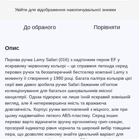
Увійти
для відображення накопичувальної знижки
%
До обраного
Порівняти
Опис
Перова ручка Lamy Safari (016) з надтонким пером EF у
яскравому червоному кольорі – це справжня легенда серед
перових ручок та беззаперечний бестселер компанії Lamy з
моменту її створення у 1980 році. Багата палітра кольорів цієї
серії вже давно зробила ручки Safari бажаним об'єктом
колекціонування для багатьох шанувальників якісної
канцелярії. Однак підкорює не лише їхній яскравий зовнішній
вигляд, але й неперевершена якість та вражаюча
довговічність. Корпус ручки виготовлений з міцного, але при
цьому надзвичайно легкого ABS-пластику. Серед інших
переваг варто відзначити зручну ергономічну грип-секцію,
прозорий індикатор рівня чорнила та широкий вибір товщини
пера, що дозволяє кожному знайти ідеальний варіант для