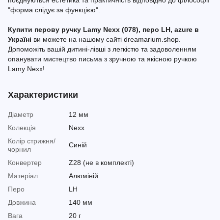
поєднуються естетика та практичність відповідно до філософії
"форма слідує за функцією".
Купити перову ручку Lamy Nexx (078), перо LH, azure в
Україні
ви можете на нашому сайті dreamarium.shop.
Допоможіть вашій дитині-лівші з легкістю та задоволенням
опанувати мистецтво письма з зручною та якісною ручкою
Lamy Nexx!
Характеристики
Діаметр
12 мм
Колекція
Nexx
Колір стрижня/
Синій
чорнил
Конвертер
Z28 (не в комплекті)
Матеріал
Алюміній
Перо
LH
Довжина
140 мм
Вага
20 г