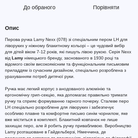
До обраного
Порівняти
Опис
Перова ручка Lamy Nexx (078) зі спеціальним пером LH для
ліворуких у ніжному блакитному кольорі – це чудовий вибір
для дітей віком 7-12 років, які пишуть лівою рукою. Серія Nexx
від
Lamy
німецького бренду, заснованого в 1930 році та
відомого своїм високоякісним та функціональним письмовим
приладдям із сучасним дизайном, спеціально розроблена з
урахуванням потреб дитячої руки.
Ручка має легкий корпус з анодованого алюмінію та
ергономічну грип-секцію, яка допомагає правильно тримати
ручку та сприяє формуванню гарного почерку. Сталеве перо
LH спеціально розроблене для ліворуких і забезпечує
особливо плавне та комфортне письмо синім чорнилом, яке
вже міститься в комплекті. Блакитний ковпачок не лише
захищає перо, але й робить ручку привабливою. Виробництво
Lamy розташоване в Гайдельберзі, Німеччина, де