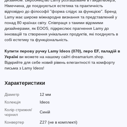
дизайном. Виробництво Lamy розташоване в Гайдельберзі,
Німеччина, де поєднуються естетика та практичність
відповідно до філософії "форма слідує за функцією". Бренд
Lamy має широке міжнародне визнання та представлений у
понад 80 країнах світу. Співпраця з такими відомими
дизайнерами, як EOOS, підкреслює прагнення Lamy до
інновацій та створення унікальних продуктів, які поєднують в
собі естетику та функціональність.
Купити перову ручку Lamy Ideos (070), перо EF, паладій в
Україні
ви можете на нашому сайті dreamarium.shop.
Відкрийте для себе новий рівень елегантності та комфорту
письма з Lamy Ideos!
Характеристики
Діаметр
12 мм
Колекція
Ideos
Колір стрижня/
Синій
чорнил
Конвертер
Z27 (не в комплекті)