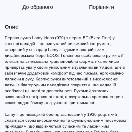
До обраного
Порівняти
Опис
Перова ручка Lamy Ideos (070) з пером EF (Extra Fine) у
кольорі паладій – це вишуканий письмовий інструмент,
створений у співпраці Lamy з відомим австрійським
дизайнерським бюро EOOS. Головною особливістю ручки є її
елегантна стилізована краплеподібна форма, яка не лише
привертає увагу своїм унікальним візуальним виглядом, але й
забезпечує додатковий комфорт під час письма, ергономічно
лягаючи в руку. Корпус ручки виготовлений з високоякісної
латуні з благородним паладієвим покриттям, що надає їй
особливої цінності та довговічності. Рухомий затискач
виконаний з полірованої сталі, а дзеркальна хромована грип-
секція додає блиску та зручності при триманні.
Lamy – це німецький бренд, заснований у 1930 році, який
славиться своїм високоякісним та функціональним письмовим
приладдям, що відрізняється сучасним та лаконічним