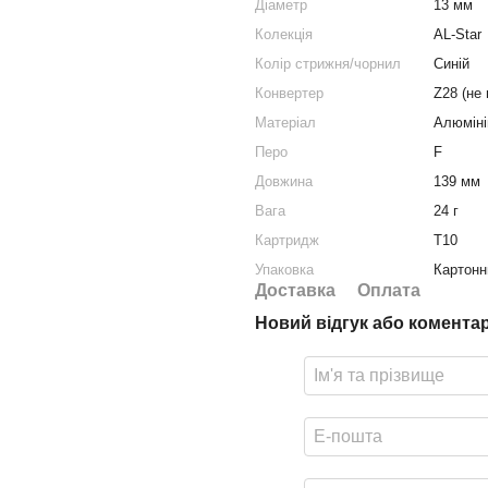
Діаметр
13 мм
Колекція
AL-Star
Колір стрижня/чорнил
Синій
Конвертер
Z28 (не 
Матеріал
Алюміні
Перо
F
Довжина
139 мм
Вага
24 г
Картридж
T10
Упаковка
Картонн
Доставка
Оплата
Новий відгук або комента