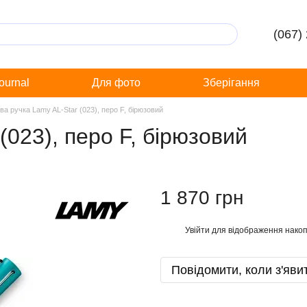
(067)
Journal
Для фото
Зберігання
ва ручка Lamy AL-Star (023), перо F, бірюзовий
(023), перо F, бірюзовий
1 870 грн
Увійти
для відображення накоп
%
Повідомити, коли з'яви