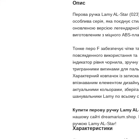
Опис
Перова ручка Lamy AL-Star (023
особлива серія, яка поєднує сти
оновленою версією легендарної 
виготовленим з міцного ABS-пла
Тонке перо F забезпечує чітке т
повсякденного використання та но
індикатор рівня чорнила, зручну
тригранними вигинами для паль
Характерний ковпачок із затиска
впізнаваним елементом дизайну
актуальними кольорами, зберігаю
шанувальники Lamy по всьому св
Купити перову ручку Lamy AL-S
нашому сайті dreamarium.shop. 
ручкою Lamy AL-Star!
Характеристики