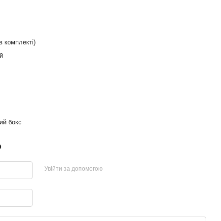
в комплекті)
й
ий бокс
р
Увійти за допомогою