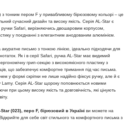
) з тонким пером F у привабливому бірюзовому кольорі – це
льний сучасний дизайн та високу якість. Серія AL-Star є
ручки Safari, вирізняючись двошаровим корпусом,
стику у поєднанні з елегантним анодованим алюмінієм.
а акуратне письмо з тонкою лінією, ідеально підходячи для
таток. Як і в серії Safari, ручка AL-Star має видимий
 ергономічну грип-секцію з високоякісного пластику з
ців, що забезпечує комфортне тримання під час письма.
чем у формі скріпки не лише надійно фіксує ручку, але й є
 Lamy. Серія AL-Star щороку поповнюється новими
чи при цьому високу якість та довговічність, які цінують
іту.
tar (023), перо F, бірюзовий в Україні
ви можете на
Відкрийте для себе світ стильного та комфортного письма з