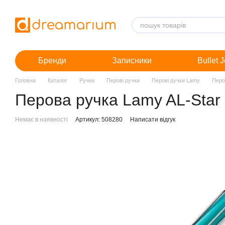
Перейти до основного контенту
Бренди
Записники
Bullet 
Головна
Каталог
Ручки
Перові ручки
Перові ручки Lamy
Перо
Перова ручка Lamy AL-Star 
Немає в наявності
Артикул: 508280
Написати відгук