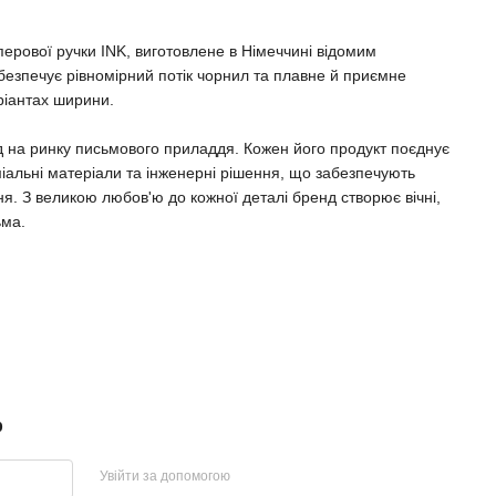
перової ручки INK, виготовлене в Німеччині відомим
безпечує рівномірний потік чорнил та плавне й приємне
ріантах ширини.
нд на ринку письмового приладдя. Кожен його продукт поєднує
міальні матеріали та інженерні рішення, що забезпечують
ня. З великою любов'ю до кожної деталі бренд створює вічні,
ьма.
р
Увійти за допомогою