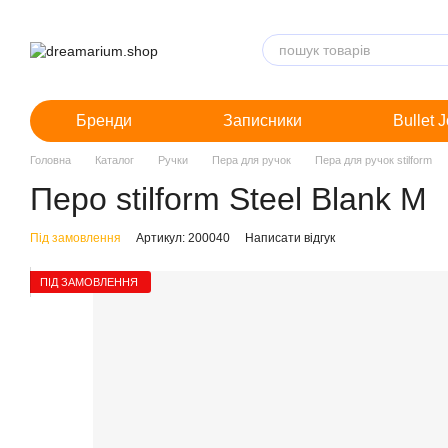
Перейти до основного контенту
Бренди
Записники
Bullet 
Головна
Каталог
Ручки
Пера для ручок
Пера для ручок stilform
Перо stilform Steel Blank M
Під замовлення
Артикул: 200040
Написати відгук
ПІД ЗАМОВЛЕННЯ