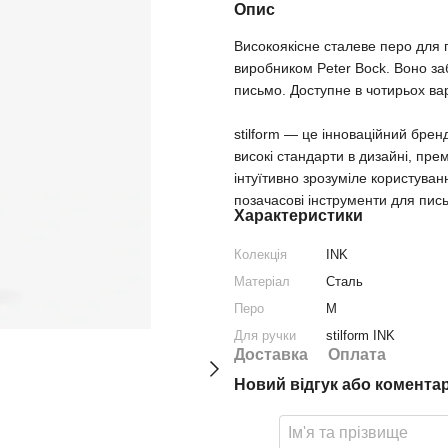
Опис
Високоякісне сталеве перо для 
виробником Peter Bock. Воно за
письмо. Доступне в чотирьох ва
stilform — це інноваційний бре
високі стандарти в дизайні, пре
інтуїтивно зрозуміле користуван
позачасові інструменти для пис
Характеристики
Колекція
INK
Матеріал
Сталь
Перо
M
Для ручки
stilform INK
Доставка
Оплата
Новий відгук або комента