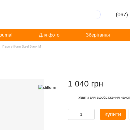
(067)
Journal
Для фото
Зберігання
Перо stilform Steel Blank M
1 040 грн
Увійти
для відображення накоп
%
Купити