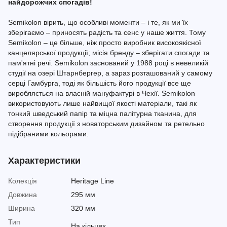
найдорожчих спогадів!
Semikolon вірить, що особливі моменти – і те, як ми їх
зберігаємо – приносять радість та сенс у наше життя. Тому
Semikolon – це більше, ніж просто виробник високоякісної
канцелярської продукції; місія бренду – зберігати спогади та
пам'ятні речі. Semikolon заснований у 1988 році в невеликій
студії на озері Штарнбергер, а зараз розташований у самому
серці Гамбурга, тоді як більшість його продукції все ще
виробляється на власній мануфактурі в Чехії. Semikolon
використовують лише найвищої якості матеріали, такі як
тонкий шведський папір та міцна палітурна тканина, для
створення продукції з новаторським дизайном та ретельно
підібраними кольорами.
Характеристики
Колекція
Heritage Line
Довжина
295 мм
Ширина
320 мм
Тип
На кільцях