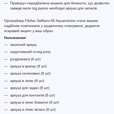
Праворуч передбачена кишеня для блокнота, що дозволяє
завжди мати під рукою необхідні аркуші для записів.
Органайзер Filofax Saffiano A5 Aquamarine стане вашим
надійним помічником у щоденному плануванні, додаючи
яскравий акцент у ваш образ.
Наповнення:
захисний аркуш
недатований огляд року
розділювачі (6 шт)
аркуші в крапку (8 шт)
аркуші неліновані (8 шт)
аркуші в лінію (8 шт)
аркуші для задач (8 шт)
аркуші для контактів (8 шт)
аркуші в лінію блакитні (8 шт)
аркуші в лінію зелені (8 шт)