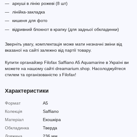
аркуші в лінію рожеві (8 шт)
лінійка-закладка
кишеня для фото
відривний блокнот в крапку (для задньої обкладинки)
Зверніть увагу, комплектація може мати незначні зміни від
вказаної на сайті залежно від партії товару.
Купити органайзер Filofax Saffiano A5 Aquamarine в Україні ви
можете на нашому сайті dreamarium.shop. Насолоджуйтеся
стилем та організованістю з Filofax!
Характеристики
Формат
A5
Колекція
Saffiano
Матеріал
Екошкіра
Обкладинка
Тверда
Довжина
236 мм