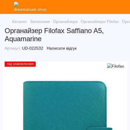
Каталог
Записники
Органайзери
Органайзери Filofax
Орга
Органайзер Filofax Saffiano A5,
Aquamarine
Артикул:
UD-022532
Написати відгук
ПІД ЗАМОВЛЕННЯ