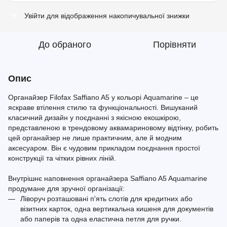
Увійти
для відображення накопичувальної знижки
%
До обраного
Порівняти
Опис
Органайзер Filofax Saffiano A5 у кольорі Aquamarine – це
яскраве втілення стилю та функціональності. Вишуканий
класичний дизайн у поєднанні з якісною екошкірою,
представленою в трендовому аквамариновому відтінку, робить
цей органайзер не лише практичним, але й модним
аксесуаром. Він є чудовим прикладом поєднання простої
конструкції та чітких рівних ліній.
Внутрішнє наповнення органайзера Saffiano A5 Aquamarine
продумане для зручної організації:
Ліворуч розташовані п'ять слотів для кредитних або
візитних карток, одна вертикальна кишеня для документів
або паперів та одна еластична петля для ручки.