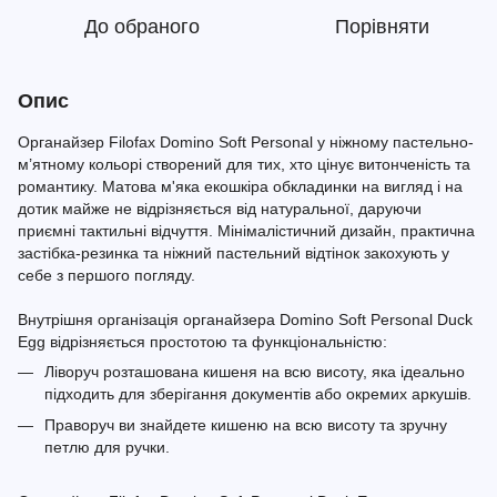
До обраного
Порівняти
Опис
Органайзер Filofax Domino Soft Personal у ніжному пастельно-
м’ятному кольорі створений для тих, хто цінує витонченість та
романтику. Матова м'яка екошкіра обкладинки на вигляд і на
дотик майже не відрізняється від натуральної, даруючи
приємні тактильні відчуття. Мінімалістичний дизайн, практична
застібка-резинка та ніжний пастельний відтінок закохують у
себе з першого погляду.
Внутрішня організація органайзера Domino Soft Personal Duck
Egg відрізняється простотою та функціональністю:
Ліворуч розташована кишеня на всю висоту, яка ідеально
підходить для зберігання документів або окремих аркушів.
Праворуч ви знайдете кишеню на всю висоту та зручну
петлю для ручки.