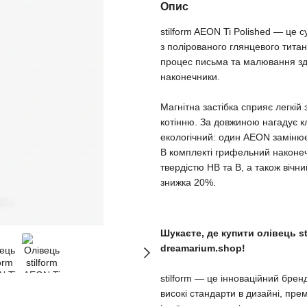
Опис
stilform AEON Ti Polished — це с
з полірованого глянцевого титан
процес письма та малювання зді
наконечники.
Магнітна застібка сприяє легкій 
котінню. За довжиною нагадує кл
екологічний: один AEON замінює
В комплекті грифельний наконечн
твердістю HB та B, а також вічн
знижка 20%.
Шукаєте, де купити олівець st
dreamarium.shop!
stilform — це інноваційний бре
високі стандарти в дизайні, пре