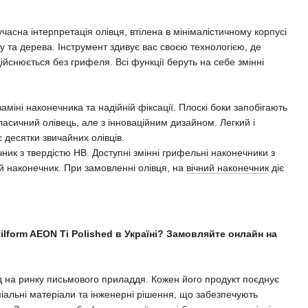
учасна інтерпретація олівця, втілена в мінімалістичному корпусі
у та дерева. Інструмент здивує вас своєю технологією, де
йснюється без грифеля. Всі функції беруть на себе змінні
заміні наконечника та надійній фіксації. Плоскі боки запобігають
асичний олівець, але з інноваційним дизайном. Легкий і
 десятки звичайних олівців.
ик з твердістю HB. Доступні змінні грифельні наконечники з
ий наконечник. При замовленні олівця, на
вічний наконечник
діє
ilform AEON Ti Polished в Україні? Замовляйте онлайн на
нд на ринку письмового приладдя. Кожен його продукт поєднує
міальні матеріали та інженерні рішення, що забезпечують