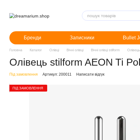
Перейти до основного контенту
Бренди
Записники
Bullet 
Головна
Каталог
Олівці
Вічні олівці
Вічні олівці stilform
Олівець 
Олівець stilform AEON Ti Po
Під замовлення
Артикул: 200011
Написати відгук
ПІД ЗАМОВЛЕННЯ