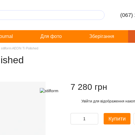
(067)
Journal
Для фото
Зберігання
stilform AEON Ti Polished
lished
7 280 грн
Увійти
для відображення накоп
%
Купити