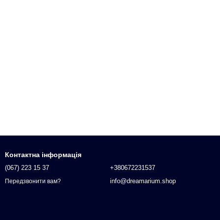
Контактна інформація
(067) 223 15 37
+380672231537
info@dreamarium.shop
Передзвонити вам?