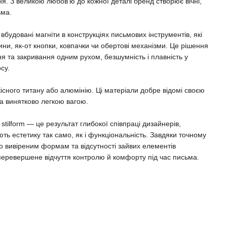
ня. З великою любов'ю до кожної деталі бренд створює вічні,
ьма.
вбудовані магніти в конструкціях письмових інструментів, які
ини, як-от кнопки, ковпачки чи обертові механізми. Це рішення
ня та закривання одним рухом, безшумність і плавність у
су.
якісного титану або алюмінію. Ці матеріали добре відомі своєю
а винятково легкою вагою.
stilform — це результат глибокої співпраці дизайнерів,
нують естетику так само, як і функціональність. Завдяки точному
 вивіреним формам та відсутності зайвих елементів
еперевершене відчуття контролю й комфорту під час письма.