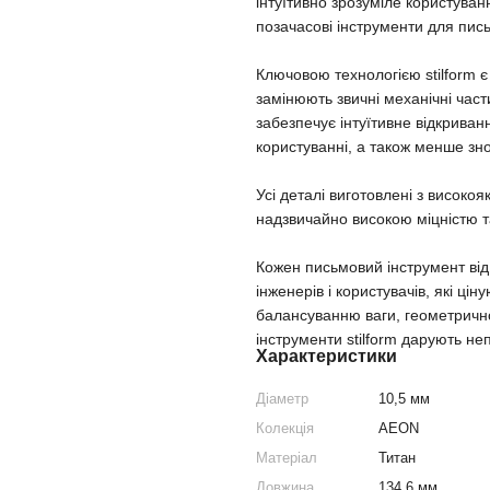
інтуїтивно зрозуміле користуван
позачасові інструменти для пис
Ключовою технологією stilform є 
замінюють звичні механічні част
забезпечує інтуїтивне відкриван
користуванні, а також менше зно
Усі деталі виготовлені з високо
надзвичайно високою міцністю т
Кожен письмовий інструмент від 
інженерів і користувачів, які ці
балансуванню ваги, геометрично
інструменти stilform дарують н
Характеристики
Діаметр
10,5 мм
Колекція
AEON
Матеріал
Титан
Довжина
134,6 мм