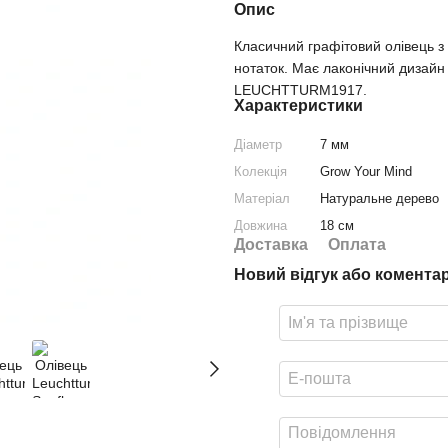
Опис
Класичний графітовий олівець з 
нотаток. Має лаконічний дизайн 
LEUCHTTURM1917.
Характеристики
Діаметр
7 мм
Колекція
Grow Your Mind
Матеріал
Натуральне дерево
Довжина
18 см
Доставка
Оплата
Новий відгук або комента