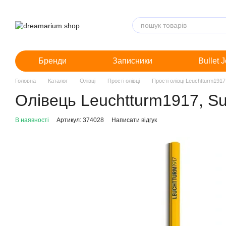
Перейти до основного контенту
Бренди
Записники
Bullet 
Головна
Каталог
Олівці
Прості олівці
Прості олівці Leuchtturm1917
Олівець Leuchtturm1917, Su
В наявності
Артикул: 374028
Написати відгук