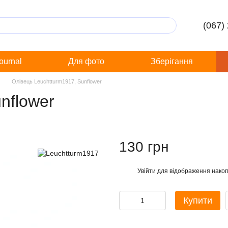
(067)
Journal
Для фото
Зберігання
Олівець Leuchtturm1917, Sunflower
nflower
130 грн
Увійти
для відображення накоп
%
Купити