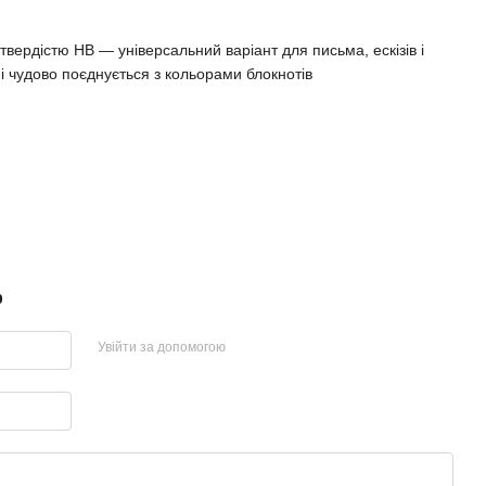
твердістю HB — універсальний варіант для письма, ескізів і
і чудово поєднується з кольорами блокнотів
р
Увійти за допомогою