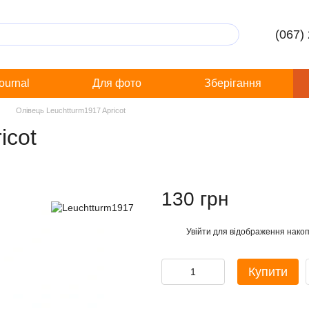
(067)
Journal
Для фото
Зберігання
Олівець Leuchtturm1917 Apricot
icot
130 грн
Увійти
для відображення накоп
%
Купити