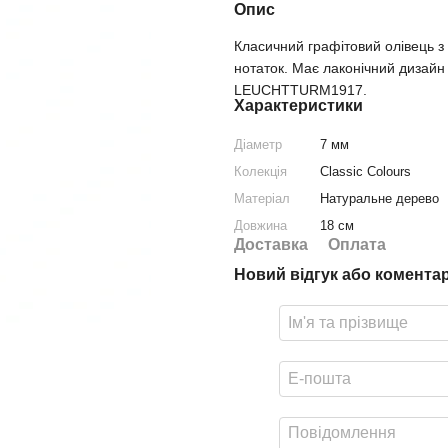
Опис
Класичний графітовий олівець з 
нотаток. Має лаконічний дизайн 
LEUCHTTURM1917.
Характеристики
Діаметр
7 мм
Колекція
Classic Colours
Матеріал
Натуральне дерево
Довжина
18 см
Доставка
Оплата
Новий відгук або комента