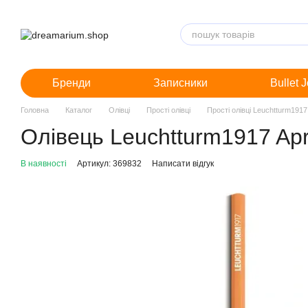
Перейти до основного контенту
Бренди
Записники
Bullet 
Головна
Каталог
Олівці
Прості олівці
Прості олівці Leuchtturm1917
Олівець Leuchtturm1917 Apr
В наявності
Артикул: 369832
Написати відгук