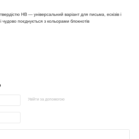
твердістю HB — універсальний варіант для письма, ескізів і
і чудово поєднується з кольорами блокнотів
р
Увійти за допомогою