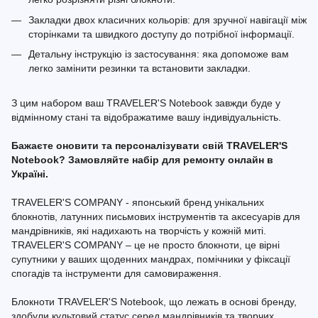
Закладки двох класичних кольорів: для зручної навігації між
сторінками та швидкого доступу до потрібної інформації.
Детальну інструкцію із застосування: яка допоможе вам
легко замінити резинки та встановити закладки.
З цим набором ваш TRAVELER'S Notebook завжди буде у
відмінному стані та відображатиме вашу індивідуальність.
Бажаєте оновити та персоналізувати свій TRAVELER'S
Notebook? Замовляйте набір для ремонту онлайн в
Україні.
TRAVELER'S COMPANY - японський бренд унікальних
блокнотів, латунних письмових інструментів та аксесуарів для
мандрівників, які надихають на творчість у кожній миті.
TRAVELER'S COMPANY – це не просто блокноти, це вірні
супутники у ваших щоденних мандрах, помічники у фіксації
спогадів та інструменти для самовираження.
Блокноти TRAVELER'S Notebook, що лежать в основі бренду,
здобули культовий статус серед мандрівників та творчих