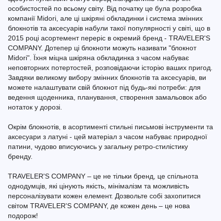
особистостей по всьому світу. Від початку це була розробка
компанії Midori, але ці шкіряні обкладинки і система змінних
блокнотів та аксесуарів набули такої популярності у світі, що в
2015 році асортемент переріс в окремий бренд - TRAVELER'S
COMPANY. Дотепер ці блокноти можуть називати "блокнот
Midori". Їхня міцна шкіряна обкладинка з часом набуває
неповторних потертостей, розповідаючи історію ваших пригод.
Завдяки великому вибору змінних блокнотів та аксесуарів, ви
можете налаштувати свій блокнот під будь-які потреби: для
ведення щоденника, планування, створення замальовок або
нотаток у дорозі.
Окрім блокнотів, в асортименті стильні письмові інструменти та
аксесуари з латуні - цей матеріал з часом набуває природної
патини, чудово вписуючись у загальну ретро-стилістику
бренду.
TRAVELER'S COMPANY – це не тільки бренд, це спільнота
однодумців, які цінують якість, мінімалізм та можливість
персоналізувати кожен елемент. Дозвольте собі захопитися
світом TRAVELER'S COMPANY, де кожен день – це нова
подорож!