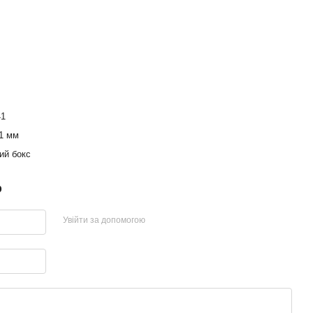
41
 1 мм
ий бокс
р
Увійти за допомогою