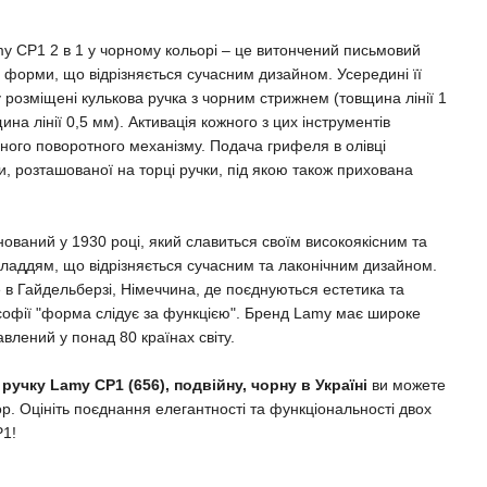
y CP1 2 в 1 у чорному кольорі – це витончений письмовий
ї форми, що відрізняється сучасним дизайном. Усередині її
 розміщені кулькова ручка з чорним стрижнем (товщина лінії 1
на лінії 0,5 мм). Активація кожного з цих інструментів
ного поворотного механізму. Подача грифеля в олівці
и, розташованої на торці ручки, під якою також прихована
ований у 1930 році, який славиться своїм високоякісним та
аддям, що відрізняється сучасним та лаконічним дизайном.
в Гайдельберзі, Німеччина, де поєднуються естетика та
ософії "форма слідує за функцією". Бренд Lamy має широке
влений у понад 80 країнах світу.
учку Lamy CP1 (656), подвійну, чорну в Україні
ви можете
p. Оцініть поєднання елегантності та функціональності двох
P1!