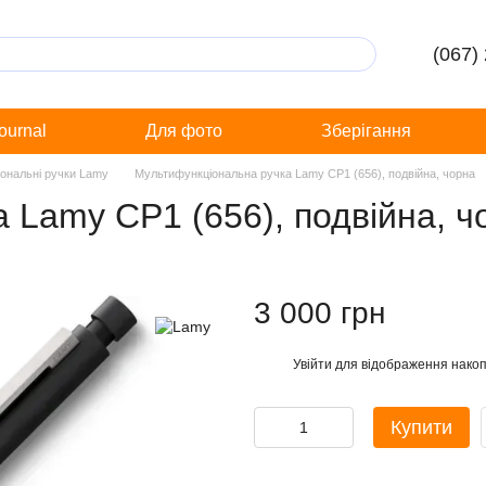
(067)
Journal
Для фото
Зберігання
ональні ручки Lamy
Мультифункціональна ручка Lamy CP1 (656), подвійна, чорна
 Lamy CP1 (656), подвійна, ч
3 000 грн
Увійти
для відображення накоп
%
Купити