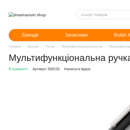
Перейти до основного контенту
Бренди
Записники
Bullet 
Головна
Каталог
Ручки
Мультифункціональні ручки
Мультифункці
Мультифункціональна ручка
В наявності
Артикул: 508235
Написати відгук