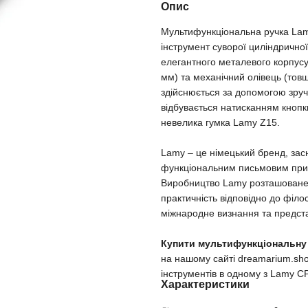
Опис
Мультифункціональна ручка Lam
інструмент суворої циліндрично
елегантного металевого корпусу
мм) та механічний олівець (товщи
здійснюється за допомогою зруч
відбувається натисканням кнопк
невелика гумка Lamy Z15.
Lamy – це німецький бренд, засн
функціональним письмовим прил
Виробництво Lamy розташоване 
практичність відповідно до філ
міжнародне визнання та предста
Купити мультифункціональну р
на нашому сайті dreamarium.sho
інструментів в одному з Lamy C
Характеристики