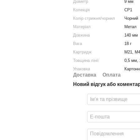
Діаметр
9 мм
Колекція
CP1
Колір стрижня/чорнил
Чорний
Матеріал
Метал
Довжина
140 мм
Вага
18 г
Картридж
M21, M
Товщина лінії
0,5 мм,
Упаковка
Картонн
Доставка
Оплата
Новий відгук або комента