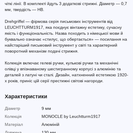
чіткі лінії. В комплекті йдуть 3 додаткові стрижні. Діаметр — 0,7
мм, твердість — HB.
Drehgriffel — фірмова серія письмових інструментів від
LEUCHTTURM1917, яка поєднує вінтажну естетику, сучасну
якість і функціональність. Назва походить з німецької мови й
буквально означає «стилус, що обертається» — посилання на
найстаріший письмовий інструмент у світі та характерний
поворотний механізм подачі стрижня.
Колекція включає гелеві ручки, кулькові ручки та механічні
олівці у впізнаваному шестигранному корпусі з алюмінію та
деталей з латуні чи сталі. Дизайн, натхненний естетикою 1920-
х років, приніс цій серії престижні світові нагороди.
Характеристики
Діаметр
9 мм
Колекція
MONOCLE by Leuchtturm1917
Матеріал
Алюміній
Довжина
130 мм