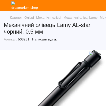
Каталог
Олівці
Механічні олівці
Механічні олівці Lamy
Мех
Механічний олівець Lamy AL-star,
чорний, 0,5 мм
Артикул:
508231
Написати відгук