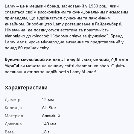
Lamy – це німецький бренд, заснований у 1930 році, який
славиться своїм високоякісним та функціональним письмовим
приладдям, що відрізняється сучасним та лаконічним
дизайном. Виробництво Lamy розташоване в Гайдельберзі,
Німеччина, де поєднуються естетика та практичність
відповідно до філософії "форма слідує за функцією". Бренд
Lamy має широке міжнародне визнання та представлений у
понад 80 країнах світу.
Купити механічний олівець Lamy AL-star, чорний, 0,5 мм в
Україні
ви можете на нашому сайті dreamarium.shop. Оцініть
поєднання стилю та надійності з Lamy AL-star!
Характеристики
Діаметр
12 мм
Колекція
AL-Star
Матеріал
Алюміній
Довжина
140 мм
Вага
18 г