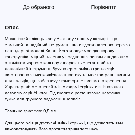
До обраного
Порівняти
Опис
Механічний олівець Lamy AL-star у чорному кольорі – це
стильний та надійний інструмент, що є вдосконаленою версією
легендарної моделі Safari. Його корпус має двошарову
конструкцію: міцний пластик у поєднанні з легким анодованим
алюмінієм чорного кольору створюють елегантний та
довговічний інструмент. Зручна ергономічна грип-секція
виготовлена з високоякісного пластику та має тригранні вигини
для пальців, що забезпечує комфортне письмо та креслення.
Характерний металевий кліп у формі скріпки є впізнаваною
деталлю серії AL-star. Під кнопкою розташована невелика
гумка для зручного видалення записів.
Товщина грифеля: 0,5 мм.
Для цього олівця доступні змінні стрижні, що дозволить вам
використовувати його протягом тривалого часу.