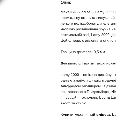
Опис
Механічний олівець Lamy 2000 –
преміальну якість та вишуканий 
легкого полікарбонату, а елеган
кнопкою розташована зручна нев
оптимальній вазі, Lamy 2000 ід
Цей олівець є втіленням стилю т
Товщина грифеля: 0,5 мм.
Для цього олівця ви також может
Lamy 2000 – це ікона дизайну, 
однією з найуспішніших моделе
Альфредом Мюллером і відзнача
розташоване в Гайдельберзі, Ні
інноваційні технології. Бренд 
якості та стилю.
Купити механічний олівець Lam