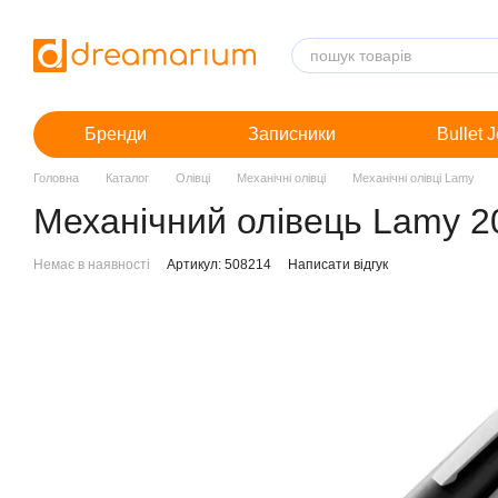
Перейти до основного контенту
Бренди
Записники
Bullet 
Головна
Каталог
Олівці
Механічні олівці
Механічні олівці Lamy
Механічний олівець Lamy 2
Немає в наявності
Артикул: 508214
Написати відгук