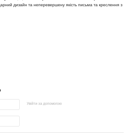
дарний дизайн та неперевершену якість письма та креслення з
р
Увійти за допомогою