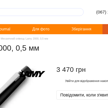
(067)
Journal
Для фото
Зберігання
Механічний олівець Lamy 2000, 0,5 мм
000, 0,5 мм
3 470 грн
Увійти
для відображення накоп
%
Повідомити, коли з'яви