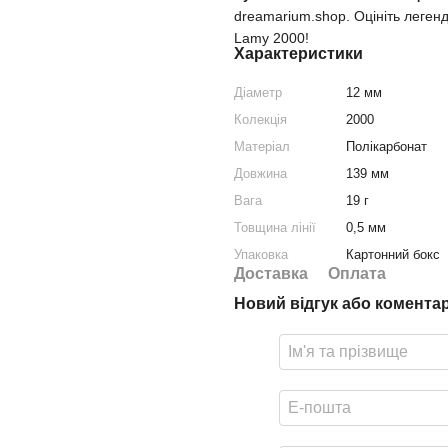
dreamarium.shop. Оцініть леген
Lamy 2000!
Характеристики
Діаметр
12 мм
Колекція
2000
Матеріал
Полікарбонат
Довжина
139 мм
Вага
19 г
Товщина лінії
0,5 мм
Упаковка
Картонний бокс
Доставка
Оплата
Новий відгук або комента