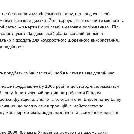
 це беззаперечний хіт компанії Lamy, що поєднує в собі
мінімалістичний дизайн. Його корпус виготовлений з міцного та
тні деталі – з нержавіючої сталі з матовим поліруванням. Під
елика гумка. Завдяки своїй збалансованій формі та
еально підходить для комфортного щоденного використання.
а надійності.
е придбати змінні стрижні, щоб він служив вам довгий час.
вперше представлена у 1966 році та до сьогодні залишається
й Lamy. Її позачасовий дизайн розроблений Гердом
ється функціональністю та елегантністю. Виробництво Lamy
меччина, де поєднуються традиційне майстерство та
Lamy має широке міжнародне визнання та є символом високої
y 2000, 0,5 мм в Україні
ви можете на нашому сайті