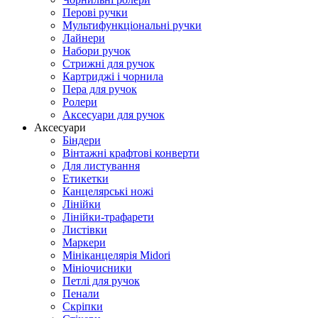
Перові ручки
Мультифункціональні ручки
Лайнери
Набори ручок
Стрижні для ручок
Картриджі і чорнила
Пера для ручок
Ролери
Аксесуари для ручок
Аксесуари
Біндери
Вінтажні крафтові конверти
Для листування
Етикетки
Канцелярські ножі
Лінійки
Лінійки-трафарети
Листівки
Маркери
Мініканцелярія Midori
Мініочисники
Петлі для ручок
Пенали
Скріпки