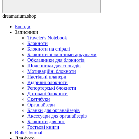
dreamarium.shop
Бренди
Записники
Traveler's Notebook
Блокноти
Блокноти на спіралі
Блокноти зі змінними аркушами
Обкладинки для блокнотів
Щоденники для спогадів
Мотиваційні блокноти
Настільні планери
Відривні блокноти
Репортерські блокноти
Датовані блокноти
Скетчбуки
Органайзери
Бланки для органайзерів
Аксесуари для органайзерів
Блокноти для нот
Гостьові книги
Bullet Journal
Для фото