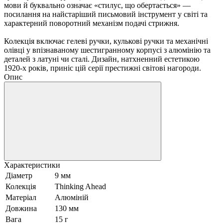
мови й буквально означає «стилус, що обертається» —
посилання на найстаріший письмовий інструмент у світі та
характерний поворотний механізм подачі стрижня.
Колекція включає гелеві ручки, кулькові ручки та механічні
олівці у впізнаваному шестигранному корпусі з алюмінію та
деталей з латуні чи сталі. Дизайн, натхненний естетикою
1920-х років, приніс цій серії престижні світові нагороди.
Опис
Характеристики
Діаметр
9 мм
Колекція
Thinking Ahead
Матеріал
Алюміній
Довжина
130 мм
Вага
15 г