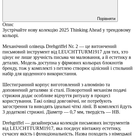
Порівняти
Опис
Зустрічайте нову колекцію 2025 Thinking Ahead у трендовому
кольорі.
Механічний олівець Drehgriffel Nr. 2 — це витончений
письмовий інструмент від LEUCHTTURM1917 для тих, хто
цінує не лише зручність письма чи малювання, а й естетику в
деталях. Модель доступна у фірмових кольорах блокнотів
бренду, тож у комплекті з петлею створює цілісний і стильний
набір для щоденного використання.
Шестигранний корпус виготовлений з алюмінію та
доповнений деталями зі сталі. Поворотний механізм подачі
стрижня додає особливе відчуття ритуалу в процесі
користування. Такі олівці довговічні, не потребують
загострення та виводять ідеальні чіткі лінії. В комплекті йдуть
3 додаткові стрижні. Діаметр — 0,7 мм, твердість — HB.
Drehgriffel — дизайнерська колекція письмових інструментів
від LEUCHTTURM1917, яка поєднує вінтажну естетику,
сучасну якість і функціональність. Назва походить з німецької