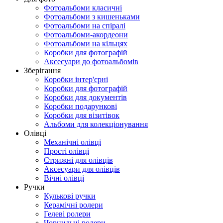
Фотоальбоми класичні
Фотоальбоми з кишеньками
Фотоальбоми на спіралі
Фотоальбоми-акордеони
Фотоальбоми на кільцях
Коробки для фотографій
Аксесуари до фотоальбомів
Зберігання
Коробки інтер'єрні
Коробки для фотографій
Коробки для документів
Коробки подарункові
Коробки для візитівок
Альбоми для колекціонування
Олівці
Механічні олівці
Прості олівці
Стрижні для олівців
Аксесуари для олівців
Вічні олівці
Ручки
Кулькові ручки
Керамічні ролери
Гелеві ролери
Чорнильні ролери