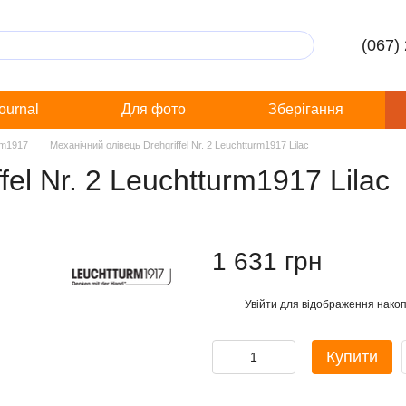
(067)
Journal
Для фото
Зберігання
rm1917
Механічний олівець Drehgriffel Nr. 2 Leuchtturm1917 Lilac
el Nr. 2 Leuchtturm1917 Lilac
1 631 грн
Увійти
для відображення накоп
%
Купити