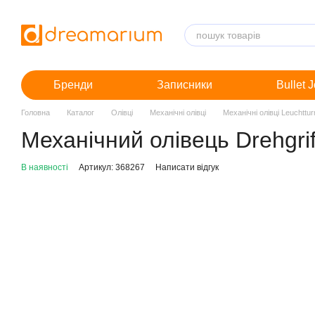
Перейти до основного контенту
Бренди
Записники
Bullet 
Головна
Каталог
Олівці
Механічні олівці
Механічні олівці Leuchttu
Механічний олівець Drehgriff
В наявності
Артикул: 368267
Написати відгук