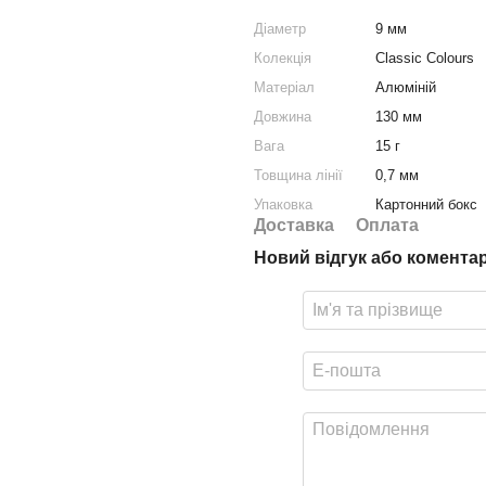
Діаметр
9 мм
Колекція
Classic Colours
Матеріал
Алюміній
Довжина
130 мм
Вага
15 г
Товщина лінії
0,7 мм
Упаковка
Картонний бокс
Доставка
Оплата
Новий відгук або комента