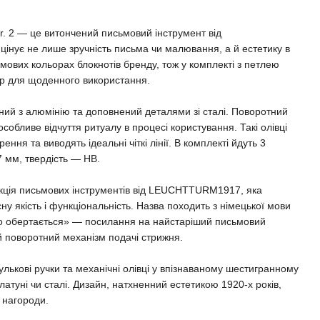
Nr. 2 — це витончений письмовий інструмент від
нує не лише зручність письма чи малювання, а й естетику в
мових кольорах блокнотів бренду, тож у комплекті з петлею
бір для щоденного використання.
ий з алюмінію та доповнений деталями зі сталі. Поворотний
собливе відчуття ритуалу в процесі користування. Такі олівці
ення та виводять ідеальні чіткі лінії. В комплекті йдуть 3
7 мм, твердість — HB.
екція письмових інструментів від LEUCHTTURM1917, яка
ну якість і функціональність. Назва походить з німецької мови
що обертається» — посилання на найстаріший письмовий
ий поворотний механізм подачі стрижня.
кулькові ручки та механічні олівці у впізнаваному шестигранному
латуні чи сталі. Дизайн, натхненний естетикою 1920-х років,
і нагороди.