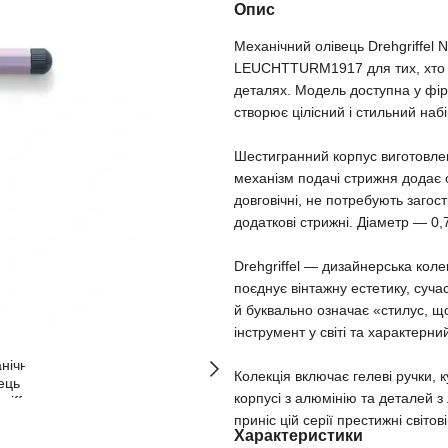
Опис
Механічний олівець Drehgriffel 
LEUCHTTURM1917 для тих, хто ці
деталях. Модель доступна у фір
створює цілісний і стильний на
Шестигранний корпус виготовлен
механізм подачі стрижня додає о
довговічні, не потребують загостр
додаткові стрижні. Діаметр — 0,
Drehgriffel — дизайнерська кол
поєднує вінтажну естетику, сучас
й буквально означає «стилус, 
інструмент у світі та характерн
Колекція включає гелеві ручки, 
корпусі з алюмінію та деталей з 
приніс цій серії престижні світов
Характеристики