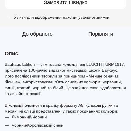
Замовити швидко
Увійти
для відображення накопичувальної знижки
%
До обраного
Порівняти
Опис
Bauhaus Edition — лімітована колекція від LEUCHTTURM1917,
присвячена 100-річчю видатної мистецької школи Баухаус.
Його послідовники творили за принципом «Менше означає
більше», використовуючи п'ять основних кольорів: червоний,
синій, жовтий, чорний та білий. Це знайшло своє відображення
і в дизайні колекції.
В колекції блокноти в крапку формату A5, кулькові ручки та
механічні олівці представлені у таких поєднаннях кольорів:
Лимонний/Чорний
Чорний/Королівський синій