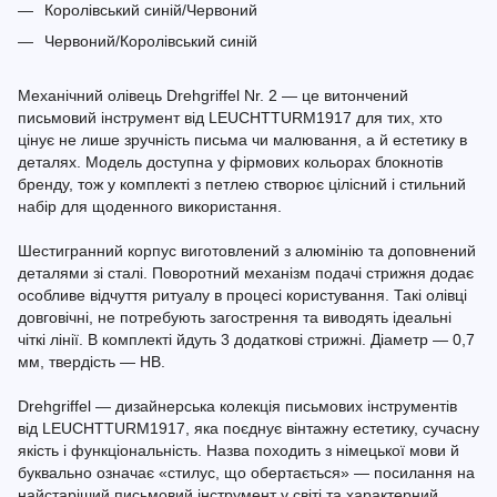
Королівський синій/Червоний
Червоний/Королівський синій
Механічний олівець Drehgriffel Nr. 2 — це витончений
письмовий інструмент від LEUCHTTURM1917 для тих, хто
цінує не лише зручність письма чи малювання, а й естетику в
деталях. Модель доступна у фірмових кольорах блокнотів
бренду, тож у комплекті з петлею створює цілісний і стильний
набір для щоденного використання.
Шестигранний корпус виготовлений з алюмінію та доповнений
деталями зі сталі. Поворотний механізм подачі стрижня додає
особливе відчуття ритуалу в процесі користування. Такі олівці
довговічні, не потребують загострення та виводять ідеальні
чіткі лінії. В комплекті йдуть 3 додаткові стрижні. Діаметр — 0,7
мм, твердість — HB.
Drehgriffel — дизайнерська колекція письмових інструментів
від LEUCHTTURM1917, яка поєднує вінтажну естетику, сучасну
якість і функціональність. Назва походить з німецької мови й
буквально означає «стилус, що обертається» — посилання на
найстаріший письмовий інструмент у світі та характерний