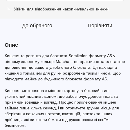
Увійти
для відображення накопичувальної знижки
%
До обраного
Порівняти
Опис
Кишеня та резинка для блокнота Semikolon формату A5 у
ніжному зеленому кольорі Matcha – це практичне та елегантне
доповнення до вашого улюбленого блокнота. Ця накладна
кишеня з тримачем для ручки розроблена таким чином, щоб
підходити майже до будь-якого блокнота формату A5.
Кишеня виготовлена з міцного картону, а боковий згин
укріплений якісним льоном, що забезпечує довговічність та
приємний зовнішній вигляд. Процес приклеювання кишені
займає лише кілька секунд, і ви отримуєте зручне місце для
зберігання важливих нотаток, квитанцій, візиток та інших
дрібниць, які ви хотіли б мати під рукою разом зі своїм
блокнотом.