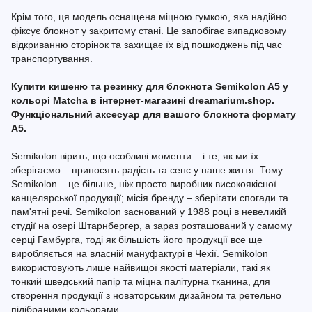
Крім того, ця модель оснащена міцною гумкою, яка надійно
фіксує блокнот у закритому стані. Це запобігає випадковому
відкриванню сторінок та захищає їх від пошкоджень під час
транспортування.
Купити кишеню та резинку для блокнота Semikolon A5 у
кольорі Matcha в інтернет-магазині dreamarium.shop.
Функціональний аксесуар для вашого блокнота формату
A5.
Semikolon вірить, що особливі моменти – і те, як ми їх
зберігаємо – приносять радість та сенс у наше життя. Тому
Semikolon – це більше, ніж просто виробник високоякісної
канцелярської продукції; місія бренду – зберігати спогади та
пам'ятні речі. Semikolon заснований у 1988 році в невеликій
студії на озері Штарнбергер, а зараз розташований у самому
серці Гамбурга, тоді як більшість його продукції все ще
виробляється на власній мануфактурі в Чехії. Semikolon
використовують лише найвищої якості матеріали, такі як
тонкий шведський папір та міцна палітурна тканина, для
створення продукції з новаторським дизайном та ретельно
підібраними кольорами.