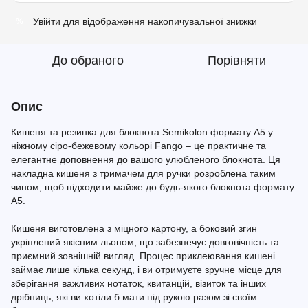
Увійти
для відображення накопичувальної знижки
%
До обраного
Порівняти
Опис
Кишеня та резинка для блокнота Semikolon формату A5 у
ніжному сіро-бежевому кольорі Fango – це практичне та
елегантне доповнення до вашого улюбленого блокнота. Ця
накладна кишеня з тримачем для ручки розроблена таким
чином, щоб підходити майже до будь-якого блокнота формату
A5.
Кишеня виготовлена з міцного картону, а боковий згин
укріплений якісним льоном, що забезпечує довговічність та
приємний зовнішній вигляд. Процес приклеювання кишені
займає лише кілька секунд, і ви отримуєте зручне місце для
зберігання важливих нотаток, квитанцій, візиток та інших
дрібниць, які ви хотіли б мати під рукою разом зі своїм