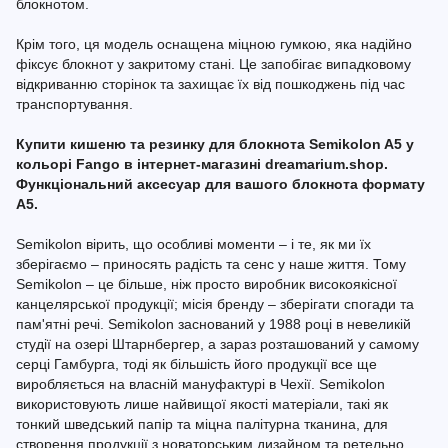
блокнотом.
Крім того, ця модель оснащена міцною гумкою, яка надійно
фіксує блокнот у закритому стані. Це запобігає випадковому
відкриванню сторінок та захищає їх від пошкоджень під час
транспортування.
Купити кишеню та резинку для блокнота Semikolon A5 у
кольорі Fango в інтернет-магазині dreamarium.shop.
Функціональний аксесуар для вашого блокнота формату
A5.
Semikolon вірить, що особливі моменти – і те, як ми їх
зберігаємо – приносять радість та сенс у наше життя. Тому
Semikolon – це більше, ніж просто виробник високоякісної
канцелярської продукції; місія бренду – зберігати спогади та
пам'ятні речі. Semikolon заснований у 1988 році в невеликій
студії на озері Штарнбергер, а зараз розташований у самому
серці Гамбурга, тоді як більшість його продукції все ще
виробляється на власній мануфактурі в Чехії. Semikolon
використовують лише найвищої якості матеріали, такі як
тонкий шведський папір та міцна палітурна тканина, для
створення продукції з новаторським дизайном та ретельно