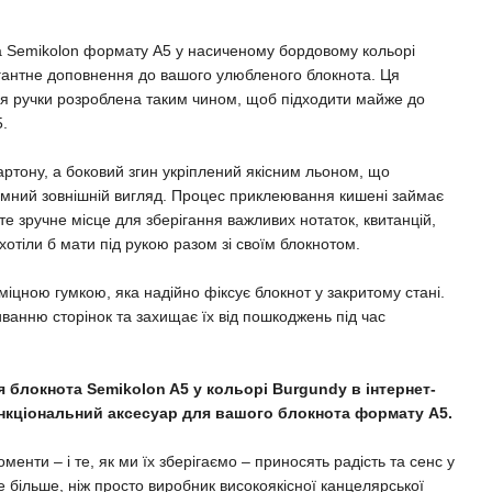
а Semikolon формату A5 у насиченому бордовому кольорі
егантне доповнення до вашого улюбленого блокнота. Ця
я ручки розроблена таким чином, щоб підходити майже до
.
артону, а боковий згин укріплений якісним льоном, що
иємний зовнішній вигляд. Процес приклеювання кишені займає
єте зручне місце для зберігання важливих нотаток, квитанцій,
и хотіли б мати під рукою разом зі своїм блокнотом.
іцною гумкою, яка надійно фіксує блокнот у закритому стані.
ванню сторінок та захищає їх від пошкоджень під час
 блокнота Semikolon A5 у кольорі Burgundy в інтернет-
ункціональний аксесуар для вашого блокнота формату A5.
менти – і те, як ми їх зберігаємо – приносять радість та сенс у
 більше, ніж просто виробник високоякісної канцелярської