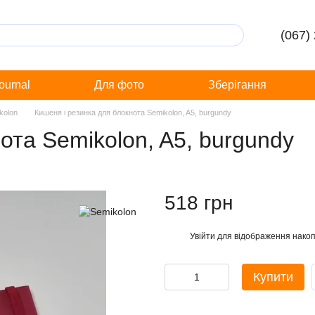
(067)
Journal
Для фото
Зберігання
kolon
Кишеня і резинка для блокнота Semikolon, A5, burgundy
ота Semikolon, A5, burgundy
518 грн
Увійти
для відображення накоп
%
Купити