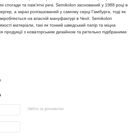
ати спогади та пам'ятні речі. Semikolon заснований у 1988 році в
бергер, а зараз розташований у самому серці Гамбурга, тоді як
 виробляється на власній мануфактурі в Чехії. Semikolon
ості матеріали, такі як тонкий шведський папір та міцна
ня продукції з новаторським дизайном та ретельно підібраними
к
р
Увійти за допомогою