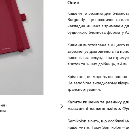
Опис
Кишеня та резинка для блокнот
Burgundy – це практичне та ел
накладна кишеня з тримачем дл
будь-якого блокнота формату A5
Кишеня виготовлена з міцного к
забезпечує довговічність та пр
лише кілька секунд, і ви отриму
візиток та інших дрібниць, які в
Крім того, ця модель оснащена м
Це запобігає випадковому відкри
транспортування.
Купити кишеню та резинку для
магазині dreamarium.shop. Ф
Semikolon вірить, що особливі мо
наше життя. Тому Semikolon – це