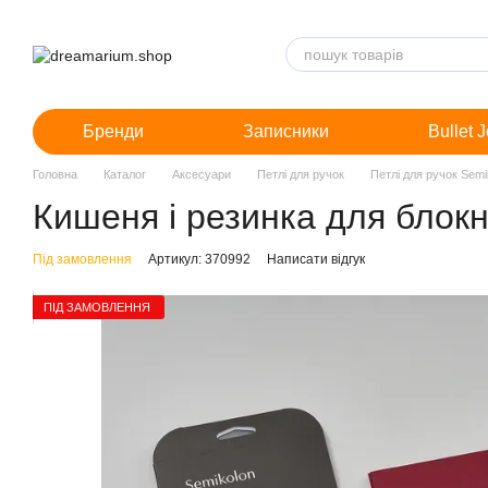
Перейти до основного контенту
Бренди
Записники
Bullet 
Головна
Каталог
Аксесуари
Петлі для ручок
Петлі для ручок Semi
Кишеня і резинка для блокн
Під замовлення
Артикул: 370992
Написати відгук
ПІД ЗАМОВЛЕННЯ