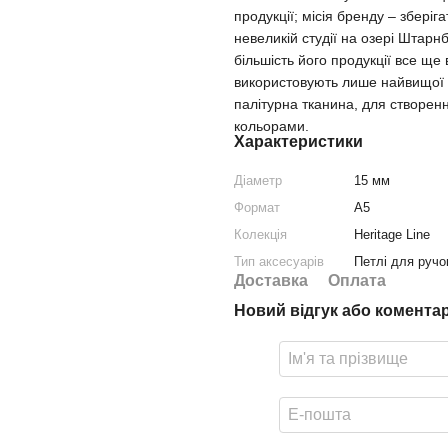
продукції; місія бренду – зберіг
невеликій студії на озері Штарн
більшість його продукції все ще
використовують лише найвищої як
палітурна тканина, для створен
кольорами.
Характеристики
Діаметр
15 мм
Формат
A5
Колекція
Heritage Line
Тип аксесуарів
Петлі для ручо
Доставка
Оплата
Новий відгук або комента